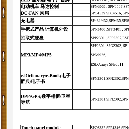
电动机车 马达控制
SPN6909 , SPN9507,SP
DC-FAN
风扇
SPC4539
,
SPC4516
,
SPN
充电器
SP431/432,SP9435,SP6
手携式产品 计算机外设
SPN
3400 ,
SPP
3401 ,
SP
抽取式硬盘
SPP2301 , SPP2307,ESD
SPP2301, SPN2302, SP
MP3/MP4/MP5
SPN9926,
ESD Arrays SPE0511
e-Dictionary/e-Book;
电子
SPN2301,SPN2302,SPN9
辞典
/
电子书
DPF/GPS;
数字相框
/
卫星
SPN2301,SPN2302,SPN7
导航
Touch
panel module
SPC6332,SPP4346,SPN