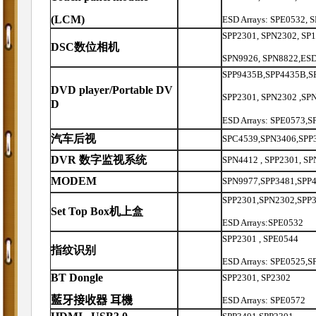
(LCM)
ESD Arrays: SPE0532, 
SPP2301, SPN2302, SP
DSC
数位相机
SPN9926, SPN8822,ESD
SPP9435B,SPP4435B,S
DVD player/Portable DV
SPP2301, SPN2302 ,SP
D
ESD Arrays: SPE0573,S
汽车后视
SPC4539,SPN3406,SPP
DVR
数字监视系统
SPN4412 , SPP2301, SP
MODEM
SPN9977,SPP3481,SPP4
SPP2301,SPN2302,SPP
Set Top Box
机上盒
ESD Arrays:SPE0532
SPP2301 , SPE0544
指纹识别
ESD Arrays: SPE0525,S
BT Dongle
SPP2301, SP2302
藍牙接收器
耳機
ESD Arrays: SPE0572