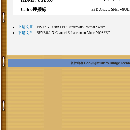
HDMI , USB3.0
SPP3401,SPP2301
Cable
連接線
ESD Arrays: SPE6V8UD
上篇文章
：
FP7151-700mA LED Driver with Internal Switch
下篇文章
：
SPN8882-N-Channel Enhancement Mode MOSFET
版权所有 Copyright Micro Bridge Technolo