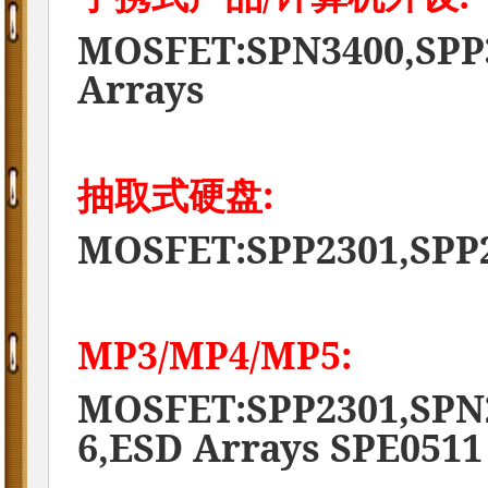
MOSFET:SPN3400,SPP3
Arrays
:
抽取式硬盘
MOSFET:SPP2301,SPP2
MP3/MP4/MP5:
MOSFET:SPP2301,SPN2
6,ESD Arrays SPE0511