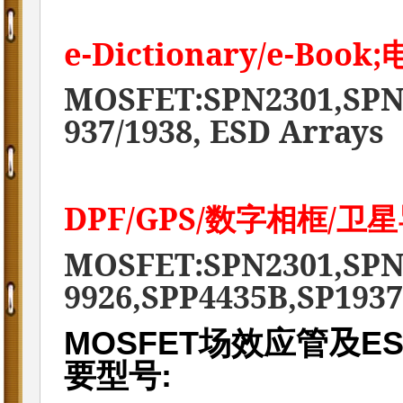
e-Dictionary/e-Book;
MOSFET:SPN2301,SPN2
937/1938, ESD Arrays
DPF/GPS/
/
数字相框
卫星
MOSFET:SPN2301,SPN
9926,SPP4435B,SP1937
MOSFET
场效应管
及
ES
要型号
: