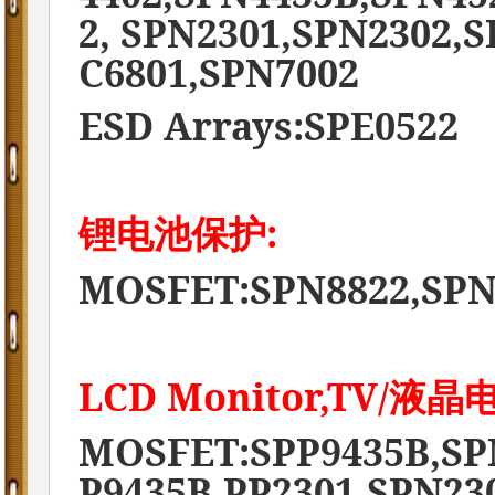
2, SPN2301,SPN2302,
C6801,SPN7002
ESD Arrays:SPE0522
:
锂电池保护
MOSFET:SPN8822,SPN
LCD Monitor,TV/
液晶
MOSFET:SPP9435B,SPN
P9435B,PP2301,SPN23