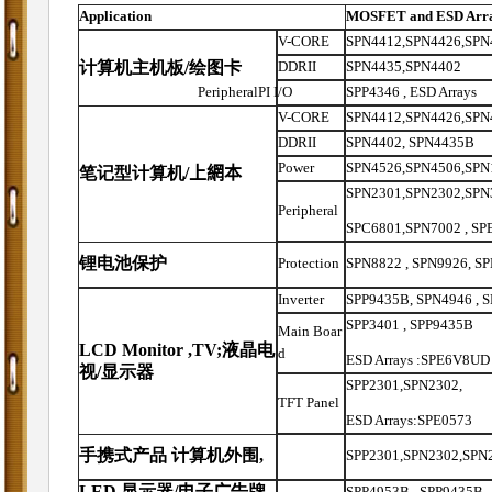
Application
MOSFET
and ESD Arr
V-CORE
SPN4412
,
SPN4426
,
SPN
计算机主机板
/
绘图卡
DDRII
SPN
4435
,SPN4402
Peripheral
PI I/O
SPP4346
, ESD Arrays
V-CORE
SPN4412
,
SPN4426
,
SPN
DDRII
SPN
44
02, SPN4435B
Power
SPN4526,SPN4506,SPN
笔记型计算机
/
上網本
SPN2301,SPN2302,SPN
Peripheral
SPC6801
,SPN
7002
, SP
锂电池保护
Protection
SPN
8822 ,
SPN
9926,
SP
Inverter
SPP
9435
B
,
SPN
4946
, 
SPP
3401 ,
SPP
9435
B
Main Boar
LCD Monit
o
r
,TV;
液晶电
d
ESD Arrays :SPE6V8UD
视
/
显示器
SPP2301,SPN2302,
TFT Panel
ESD Arrays:SPE0573
手携式产品 计算机外围
,
SPP
2301,
SPN
2302,
SPN
LED
显示器
/
电子广告牌
SPP4953B
, SP
P
9435
B