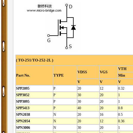
( TO-251/TO-252-2L )
VTH
VDSS
VGS
Part No.
TYPE
Min
V
V
V
SPP2095
P
20
12
0.32
SPP3052
P
30
20
1
SPP3095
P
30
20
1
SPP5413
P
40
20
0.8
SPN2038
N
20
16
0.5
SPN2054
N
20
12
0.36
SPN3006
N
30
20
1