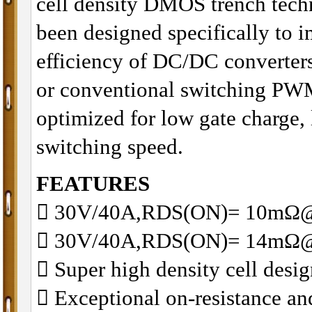
cell density DMOS trench tec
been designed specifically to i
efficiency of DC/DC converter
or conventional switching PWM 
optimized for low gate charge
switching speed.
FEATURES
􀂋 30V/40A,RDS(ON)= 10m
􀂋 30V/40A,RDS(ON)= 14m
􀂋 Super high density cell des
􀂋 Exceptional on-resistance 