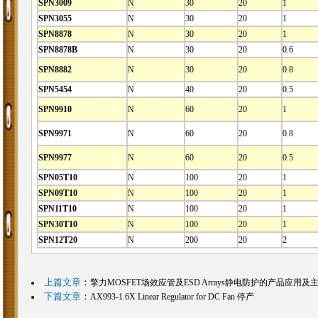
SPN3009
N
30
20
1
SPN3055
N
30
20
1
SPN8878
N
30
20
1
SPN8878B
N
30
20
0.6
SPN8882
N
30
20
0.8
SPN5454
N
40
20
0.5
SPN9910
N
60
20
1
SPN9971
N
60
20
0.8
SPN9977
N
60
20
0.5
SPN05T10
N
100
20
1
SPN09T10
N
100
20
1
SPN11T10
N
100
20
1
SPN30T10
N
100
20
1
SPN12T20
N
200
20
2
上篇文章
：
擎力MOSFET场效应管及ESD Arrays静电防护的产品应用及
下篇文章
：
AX993-1.6X Linear Regulator for DC Fan 停产