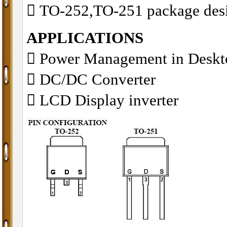
􀂋 TO-252,TO-251 package des
APPLICATIONS
􀁺 Power Management in Desk
􀁺 DC/DC Converter
􀁺 LCD Display inverter