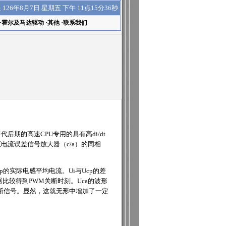
下午 11点15分37秒
是
126年8月7日 星期五
·
霍尔及马达驱动
·
其他
·
联系我们
期的高速CPU专用的具有高di/dt
电流误差信号放大器（c/a）的同相
的实际电感平均电流。Ui与Ucp的差
器比较得到PWM关断时刻。Uca的波形
关断信号。显然，这就无形中增加了一定