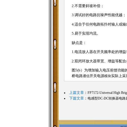
2.不需要斜坡补偿；
3.调试好的电路抗噪声性能优
4.适合于任何电路拓扑对输人
5.易于实现均流。
缺点是：
1.电流放人器在开关频率处的
2.双闭环放大器带宽、增益等
图5(b）为增加输入电压前馈功能
桥电路
通信
开关电源
模块
实际上采
上篇文章
：
FP7172-Universal High Brig
下篇文章
：
电感型DC-DC转换器电路