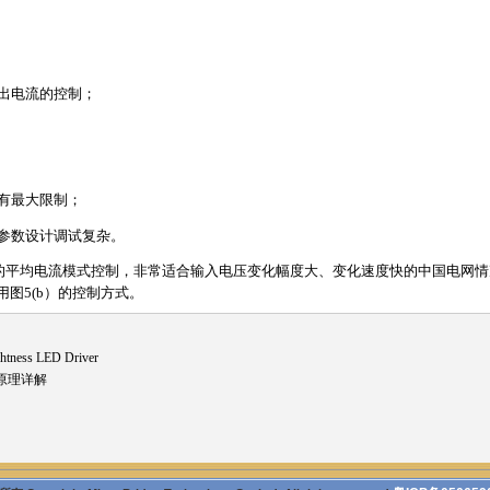
越；
或输出电流的控制；
增益有最大限制；
配合参数设计调试复杂。
的平均电流模式控制，非常适合输入电压变化幅度大、变化速度快的中国电网情况。澳
用图5(b）的控制方式。
htness LED Driver
原理详解