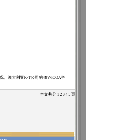
大利亚R-T公司的48V/IOOA半
本文共分
1
2
3
4
5
页