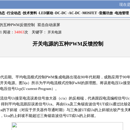
现在
动态
·
行业动态
·
技术资料
·
LED驱动
·
DC-DC
·
AC-DC
·
MOSFET
·
音频功放
·
电池管理
的五种PWM反馈控制 双击自动滚屏
1 阅读：
34863
次 关键字：
开关电源
开关电源的五种PWM反馈控制
代后期。平均电流模式控制PWM集成电路出现在90年代初期，成熟应用于90年代后
关电源。图5(a）所示为平均电流模式控制FwM的原理图。将误差电压Ue接至
Ucp(U current-Program）。
信号Ui接至电流误差信号放大器（c/a）的反相端，代表跟踪电流编程信号Ucp
，得到平均电流跟踪误差信号Uca。再由Uca及三角锯齿波信号UT或Us通过比较
Uca的下斜坡（对应于开关器件导通时期）与三角波UT或Us的上斜坡比较产生
Uca的上斜坡不能超过三角锯齿波信号UT或Us的上斜坡。