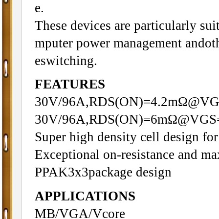
e.
These devices are particularly su
mputer power management andothe
eswitching.
FEATURES
30V/96A,RDS(ON)=4.2mΩ@VG
30V/96A,RDS(ON)=6mΩ@VGS
Super high density cell design 
Exceptional on-resistance and m
PPAK3x3package design
APPLICATIONS
MB/VGA/Vcore