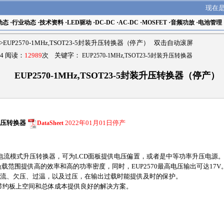
现在
动态
·
行业动态
·
技术资料
·
LED驱动
·
DC-DC
·
AC-DC
·
MOSFET
·
音频功放
·
电池管理
>EUP2570-1MHz,TSOT23-5封装升压转换器（停产） 双击自动滚屏
4 阅读：
12989
次 关键字：
EUP2570-1MHz,TSOT23-5封装升压转换器
EUP2570-1MHz,TSOT23-5封装升压转换器（停产）
封装升压转换器
DataSheet
2022年01月01日停产
的电流模式升压转换器，可为LCD面板提供电压偏置，或者是中等功率升压电源。EUP2
载范围提供高的效率和高的功率密度，同时，EUP2570最高电压输出可达17V
如过流、欠压、过温，以及过压，在输出过载时能提供及时的保护。
封装，为节约板上空间和总体成本提供良好的解决方案。