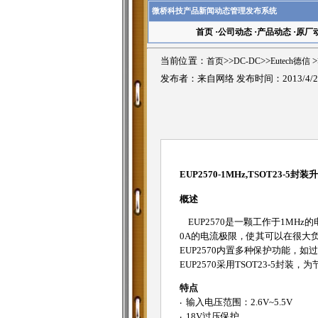
微桥科技产品新闻动态管理发布系统
首页
·
公司动态
·
产品动态
·
原厂
当前位置：
首页
>>
DC-DC
>>
Eutech德信
>
发布者：来自网络 发布时间：2013/4/2
EUP2570-1MHz,TSOT23-5
概述
EUP2570是一颗工作于1MHz
0A的电流极限，使其可以在很大负
EUP2570内置多种保护功能，
EUP2570采用TSOT23-5
特点
‧ 输入电压范围：2.6V~5.5V
‧ 18V过压保护