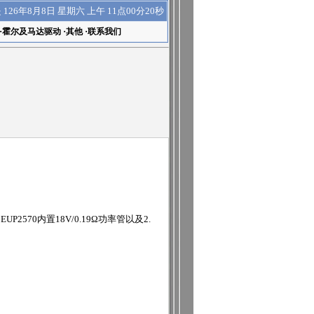
上午 11点00分20秒
是
126年8月8日 星期六
·
霍尔及马达驱动
·
其他
·
联系我们
570内置18V/0.19Ω功率管以及2.
。