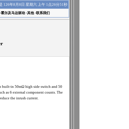
上午 1点26分52秒
是
126年8月8日 星期六
·
霍尔及马达驱动
·
其他
·
联系我们
er
built-in 50mΩ high side switch and 50
uch as 6 external component counts. The
reduce the inrush current.