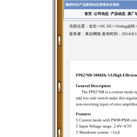
微桥科技产品新闻动态管理发布系统
首页
·
公司动态
·
产品动态
·
原厂
当前位置：
首页
>>
DC-DC
>>
Feeling远翔
>
发布者：来自网络 发布时间：2014/8/1
FP6276B-500kHz 5A High Efficie
General Description
The FP6276B is a current mode syn
mΩ low side switch make this regula
non-inverting input of error amplifier
Features
 Current mode with PWM/PSM cont
 Input Voltage range: 2.4V~4.5V
 Shutdown current: <1uA