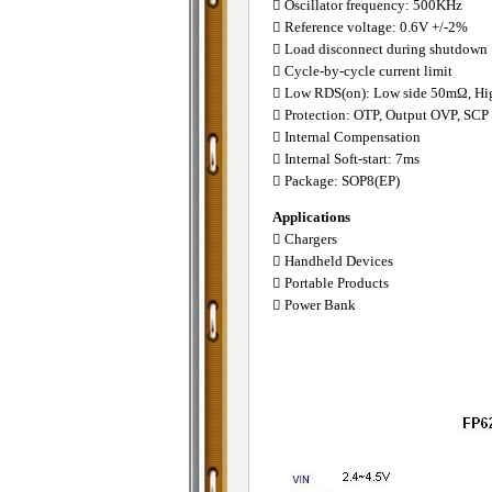
 Oscillator frequency: 500KHz
 Reference voltage: 0.6V +/-2%
 Load disconnect during shutdown
 Cycle-by-cycle current limit
 Low RDS(on): Low side 50mΩ, Hi
 Protection: OTP, Output OVP, SCP
 Internal Compensation
 Internal Soft-start: 7ms
 Package: SOP8(EP)
Applications
 Chargers
 Handheld Devices
 Portable Products
 Power Bank