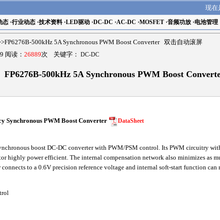
现在
动态
·
行业动态
·
技术资料
·
LED驱动
·
DC-DC
·
AC-DC
·
MOSFET
·
音频功放
·
电池管理
>FP6276B-500kHz 5A Synchronous PWM Boost Converter 双击自动滚屏
9 阅读：
26889
次 关键字：
DC-DC
FP6276B-500kHz 5A Synchronous PWM Boost Convert
ncy Synchronous PWM Boost Converter
DataSheet
chronous boost DC-DC converter with PWM/PSM control. Its PWM circuitry with 
tor highly power efficient. The internal compensation network also minimizes as m
 connects to a 0.6V precision reference voltage and internal soft-start function can 
rol