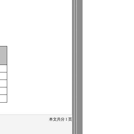
本文共分
1
页