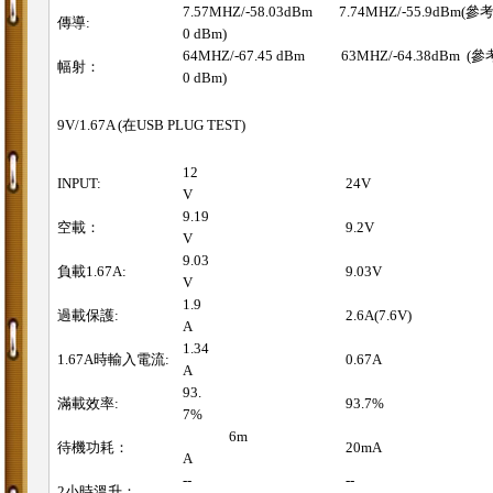
7.57MHZ/-58.03dBm 7.74MHZ/-55.9dBm(參考
傳導:
0 dBm)
64MHZ/-67.45 dBm 63MHZ/-64.38dBm (參考
幅射：
0 dBm)
9V/1.67A (在USB PLUG TEST)
12
INPUT:
24V
V
9.19
空載：
9.2V
V
9.03
負載1.67A:
9.03V
V
1.9
過載保護:
2.6A(7.6V)
A
1.34
1.67A時輸入電流:
0.67A
A
93.
滿載效率:
93.7%
7%
6m
待機功耗：
20mA
A
--
--
2小時溫升：