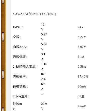
5.3V/2.4A (在USB PLUG TEST)
12
INPUT:
24V
V
5.27
空載：
5.27V
V
5.06
負載2.4A:
5.07V
V
3.1
過載保護:
3.1A
A
1.16
2.4A時輸入電流:
0.58A
A
87.
滿載效率:
87.40%
2%
6m
待機功耗：
20mA
A
--
2小時溫升：
58度
紋波m
20m
47mV
v:
V