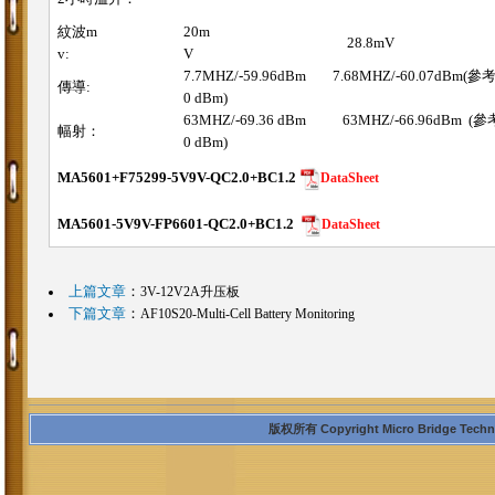
紋波m
20m
28.8mV
v:
V
7.7MHZ/-59.96dBm 7.68MHZ/-60.07dBm(參考
傳導:
0 dBm)
63MHZ/-69.36 dBm 63MHZ/-66.96dBm (參考
幅射：
0 dBm)
MA5601+F75299-5V9V-QC2.0+BC1.2
DataSheet
MA5601-5V9V-FP6601-QC2.0+BC1.2
DataSheet
上篇文章
：
3V-12V2A升压板
下篇文章
：
AF10S20-Multi-Cell Battery Monitoring
版权所有 Copyright Micro Bridge Technolo