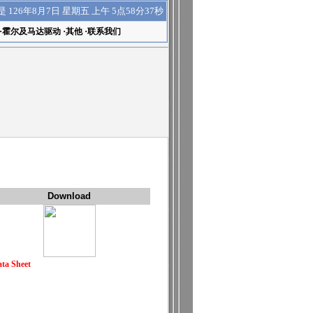
上午 5点58分37秒
是
126年8月7日 星期五
·
霍尔及马达驱动
·
其他
·
联系我们
Download
ta Sheet