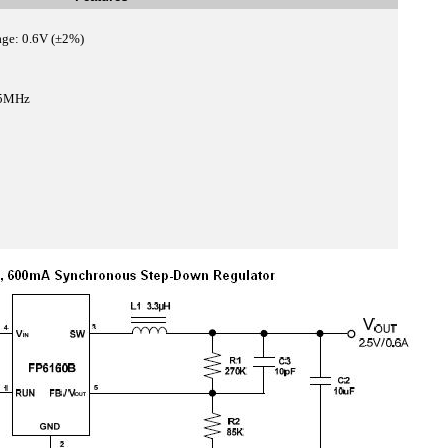
age: 0.6V (±2%)
1.5MHz