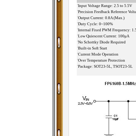
˙
Input Voltage Range: 2.5 to 5.5V
˙
Precision Feedback Reference Volt
˙
Output Current: 0.8A (Max.)
˙
Duty Cycle: 0~100%
˙
Internal Fixed PWM Frequency: 
˙
Low Quiescent Current: 100μA
˙
No Schottky Diode Required
˙
Built-in Soft Start
˙
Current Mode Operation
˙
Over Temperature Protection
˙
Package: SOT23-5L, TSOT23-5L