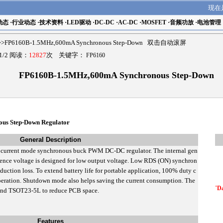
现在
动态
·
行业动态
·
技术资料
·
LED驱动
·
DC-DC
·
AC-DC
·
MOSFET
·
音频功放
·
电池管理
>FP6160B-1.5MHz,600mA Synchronous Step-Down 双击自动滚屏
1/2 阅读：
12827
次 关键字：
FP6160
FP6160B-1.5MHz,600mA Synchronous Step-Down
us Step-Down Regulator
General Description
current mode synchronous buck PWM DC-DC regulator. The internal gen
rence voltage is designed for low output voltage. Low RDS (ON) synchron
uction loss. To extend battery life for portable application, 100% duty c
operation. Shutdown mode also helps saving the current consumption. The
˙
Da
and TSOT23-5L to reduce PCB space.
Features