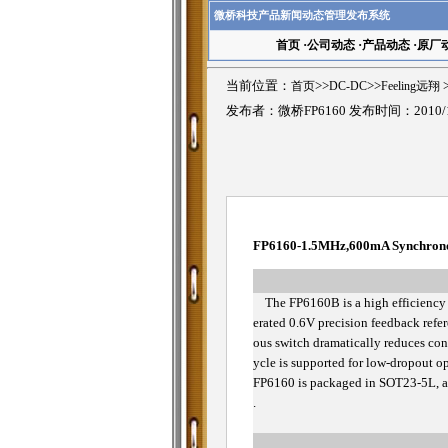
微桥科技产品新闻动态管理发布系统
首页
·
公司动态
·
产品动态
·
原厂
当前位置：
首页
>>
DC-DC
>>
Feeling远翔
>
发布者：微桥FP6160 发布时间：2010/
FP6160-1.5MHz,600mA Synchrono
The FP6160B is a high efficiency 
erated 0.6V precision feedback refe
ous switch dramatically reduces cond
ycle is supported for low-dropout 
FP6160 is packaged in SOT23-5L, 
.