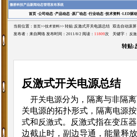
微桥科技产品新闻动态管理发布系统
首页
·
公司动态
·
产品动态
·
原厂动态
·
行业动态
·
技术资料
·
LED驱
当前位置：
首页
>>
技术资料
>>
转贴:反激式开关电源总结 双击自动滚屏
发布者：来自网络 发布时间：2011/8/2 阅读：
11809
次 关键字：
反激
转贴
反激式开关电源总结
分为，隔离与非隔离
开关电源
关电源的拓扑形式，隔离
按
电源
式和
式。反激式指在变压器
反激
边截止时，副边导通，能量释