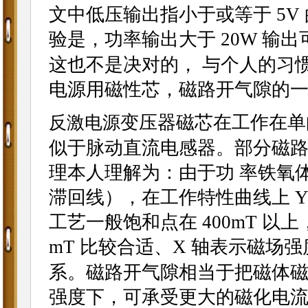
文中低压输出指小于或等于 5
验是，功率输出大于 20W 输出
这也不是决对的， 与个人的习
电源用磁性芯，磁路开气隙的
变压器磁芯在工作在单
反激
电源
似于脉动直流电感器。部分磁
理本人理解为：由于功 率铁氧
滞回线），在工作特性曲线上 
工艺一般饱和点在 400mT 以上
mT 比较合适、X 轴表示磁场
系。磁路开气隙相当于把磁体磁
强度下，可承受更大的磁化电