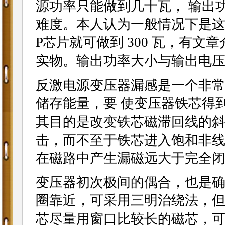
源功率只能做到几十瓦， 输出功
难度。本人认为一般情况下是这样
P
就可做到 300 瓦，有
芯片
实物。输出功率大小与输出电
反激电源变压器漏感是一个非
储存能量，要 使变压器铁芯得
其目的是改变铁芯磁滞回线的
击，而不至于铁芯进入饱和非线
在磁路中产生漏磁远大于完全
变压器初次极间的偶合，也是
圈靠近，可采用三明治绕法，
芯尽量用窗口比较长的磁芯，可减小