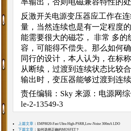
率输出，否则电磁兼容特性的处
反激
变压器应工作在连
开关电源
量，当然连续也是有一定程度
能需要很大的磁芯， 非常 多
容，可能得不偿失。那么如何
同行的设计，本人认为，在标称电
从断续，过渡到连续状态比较
输出时，变压器能够过渡到连
责任编辑：Sky
来源：电源网综
le-2-13549-3
上篇文章
：
EMP8020-Fast Ultra High-PSRR,Low-Noise 300mA LDO
下篇文章
：
如何选择正确的MOSFET？