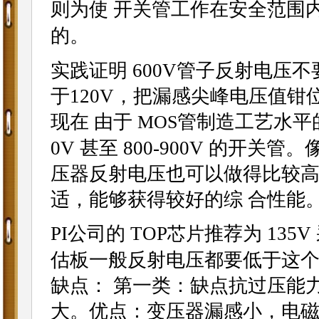
则为使 开关管工作在安全范围
的。
实践证明 600V管子反射电压不要
于120V，把漏感尖峰电压值钳位在
现在 由于
管制造工艺水平的
MOS
0V 甚至 800-900V 的开
压器反射电压也可以做得比较高一
适，能够获得较好的综 合性能
PI公司的 TOP
推荐为 135
芯片
估板一般反射电压都要低于这个数
缺点： 第一类：缺点抗过压能
大。优点：变压器漏感小，电