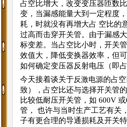
占空比增大，改变变压器匝数
变，当漏感能量大到一定程度
耗，时就没有再增大占 空比的
过高而击穿开关管。由于漏感
标变差。当占空比小时，开关
效值大，降低变换器效率，但
如何确定变压器反射电压（即
今天接着谈关于
的占空
反激
电源
致），占空比还与选择开关管
比较低耐压开关管，如 600V 或6
管， 也许与当时生产工艺有关
子有更合理的导通损耗及开关