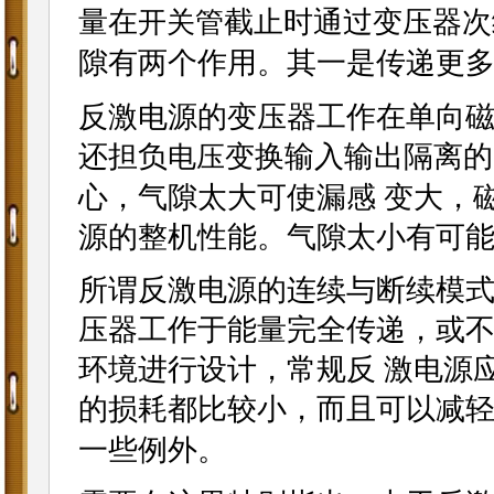
量在
截止时通过变压器次
开关管
隙有两个作用。其一是传递更
反激电源的变压器工作在单向
还担负
变换输入输出隔离的
电压
心，气隙太大可使漏感 变大，
源的整机性能。气隙太小有可
所谓反激电源的连续与断续模
压器工作于能量完全传递，或
环境进行设计，常规反 激电源
的损耗都比较小，而且可以减
一些例外。