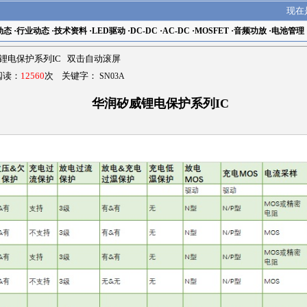
现在
动态
·
行业动态
·
技术资料
·
LED驱动
·
DC-DC
·
AC-DC
·
MOSFET
·
音频功放
·
电池管理
锂电保护系列IC 双击自动滚屏
 阅读：
12560
次 关键字：
SN03A
华润矽威锂电保护系列IC