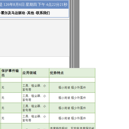
下午 4点22分21秒
是
126年8月6日 星期四
·
霍尔及马达驱动
·
其他
·
联系我们