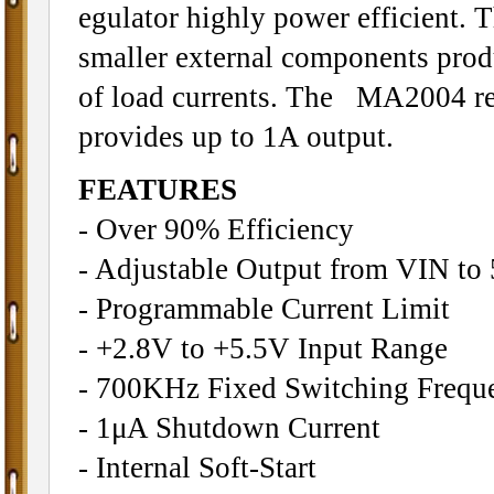
egulator highly power efficient.
smaller external components prod
of load currents. The MA2004 reg
provides up to 1A output.
FEATURES
- Over 90% Efficiency
- Adjustable Output from VIN to
- Programmable Current Limit
- +2.8V to +5.5V Input Range
- 700KHz Fixed Switching Frequ
- 1μA Shutdown Current
- Internal Soft-Start