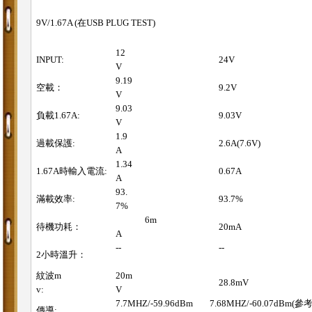
9V/1.67A (在USB PLUG TEST)
12
INPUT:
24V
V
9.19
空載：
9.2V
V
9.03
負載1.67A:
9.03V
V
1.9
過載保護:
2.6A(7.6V)
A
1.34
1.67A時輸入電流:
0.67A
A
93.
滿載效率:
93.7%
7%
6m
待機功耗：
20mA
A
--
--
2小時溫升：
紋波m
20m
28.8mV
v:
V
7.7MHZ/-59.96dBm 7.68MHZ/-60.07dBm(參考
傳導: