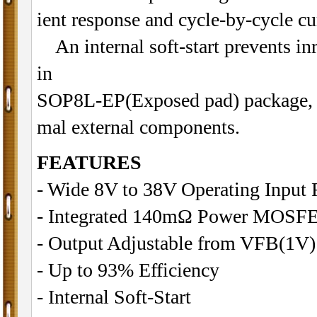
ient response and cycle-by-cycle cur
An internal soft-start prevents inr
in
SOP8L-EP(Exposed pad) package, p
mal external components.
FEATURES
- Wide 8V to 38V Operating Input
- Integrated 140mΩ Power MOSFE
- Output Adjustable from VFB(1V)
- Up to 93% Efficiency
- Internal Soft-Start