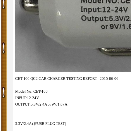
CET-100 QC2 CAR CHARGER TESTING REPORT
2015-06-06
Model No: CET-100
INPUT:12-24V
OUTPUT:5.3V/2.4A or 9V/1.67A
5.3V/2.4A (在USB PLUG TEST)