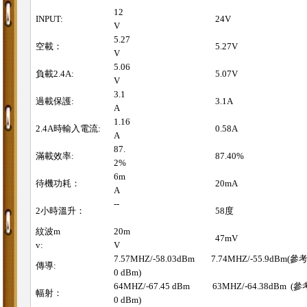
12
INPUT:
24V
V
5.27
空載：
5.27V
V
5.06
負載2.4A:
5.07V
V
3.1
過載保護:
3.1A
A
1.16
2.4A時輸入電流:
0.58A
A
87.
滿載效率:
87.40%
2%
6m
待機功耗：
20mA
A
--
2小時溫升：
58度
紋波m
20m
47mV
v:
V
7.57MHZ/-58.03dBm 7.74MHZ/-55.9dBm(參考
傳導:
0 dBm)
64MHZ/-67.45 dBm 63MHZ/-64.38dBm (參考
幅射：
0 dBm)