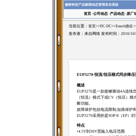
微桥科技产品新闻动态管理发布系统
首页
·
公司动态
·
产品动态
·
原厂
当前位置：
首页
>>
DC-DC
>>
Eutech德信
>
发布者：来自网络 发布时间：2016/10/
EUP3270-恒流/恒压模式同步降
概述
EUP3270是一款能够驱动4A连
（恒流）模式下或CV（恒压）模式下
断功能。
故障保护包括电流限制,短路保护
EUP3270采用的是SOP-8（EP）
特点
•4.5V到30V宽输入电压范围