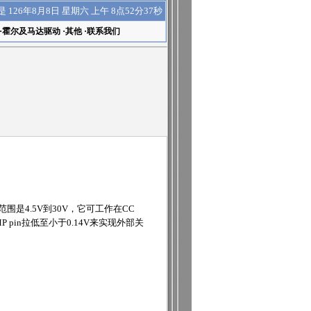
上午 8点52分37秒
是
126年8月8日 星期六
·
霍尔及马达驱动
·
其他
·
联系我们
围是4.5V到30V，它可工作在CC
pin拉低至小于0.14V来实现外部关