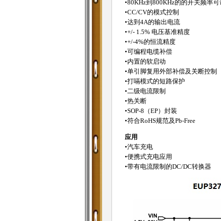
•80KHz到800KHz的的开关频率可
•CC/CV的模式控制
•达到4A的输出电流
•+/- 1.5% 电压基准精度
•+/-4%的恒流精度
•可编程电缆补偿
•内置的软启动
•单引脚复用外部补偿及关断控制
•打嗝模式的短路保护
•二级电流限制
•热关断
•SOP-8（EP）封装
•符合RoHS规范及Pb-Free
应用
•汽车充电
•便携式充电应用
•带有电流限制的DC/DC转换器