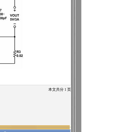
本文共分
1
页