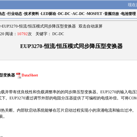
现在
动态
·
行业动态
·
技术资料
·
LED驱动
·
DC-DC
·
AC-DC
·
MOSFET
·
音频功放
·
电池管理
>EUP3270-恒流/恒压模式同步降压型变换器 双击自动滚屏
20 阅读：
10792
次 关键字：
DC-DC
EUP3270-恒流/恒压模式同步降压型变换器
压型变换器
DataSheet
续负载并带有优良线性和负载调整率的的同步降压型变换器。EUP3270的输入电压范
。EUP3270通过调节外部的电阻分压器提供了可编程的电缆补偿。可将COMP 
和热关断。内部软启动系统能够在芯片启动过程实现小的浪涌电流和输出过冲。
封装。