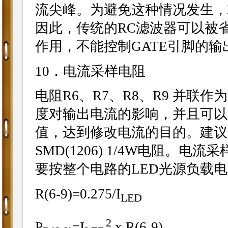
流尖峰。为避免这种情况发生，芯
因此，传统的RC滤波器可以被
作用，不能控制GATE引脚的输
10．电流采样电阻
电阻R6、R7、R8、R9 并
度对输出电流的影响，并且可以
值，达到修改电流的目的。建议选
SMD(1206) 1/4W电阻。
要按整个电路的LED光源负载
R(6-9)=0.275/I
LED
2
P
=I
x R(6-9)