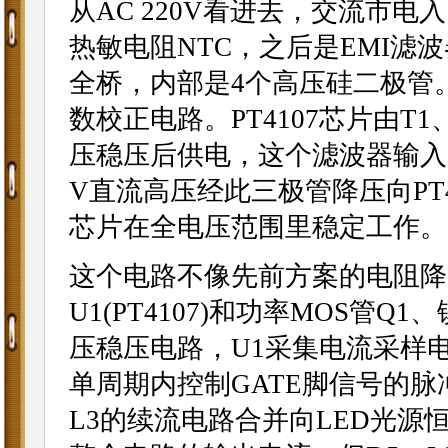
从AC 220V看进去，交流市电
热敏电阻NTC，之后是EMI滤波
全桥，内部是4个高压硅二极管。C
数校正电路。PT4107芯片由T1
压稳压后供电，这个滤波器输入
V直流高压经此三极管降压向PT41
芯片在全电压范围里稳定工作。
这个电路不像先前方案的电阻降
U1(PT4107)和功率MOS管
压稳压电路，U1采集电流采样电
单周期内控制GATE脚信号的
L3的续流电路合并向LED光源