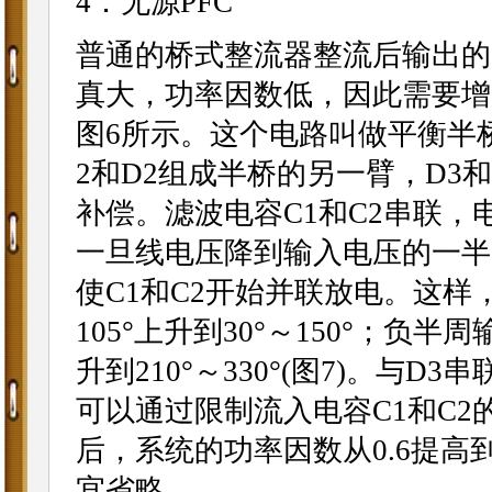
4．无源PFC
普通的桥式整流器整流后输出的
真大，功率因数低，因此需要增
图6所示。这个电路叫做平衡半桥
2和D2组成半桥的另一臂，D3
补偿。滤波电容C1和C2串联
一旦线电压降到输入电压的一半
使C1和C2开始并联放电。这样
105°上升到30°～150°；负半
升到210°～330°(图7)。与
可以通过限制流入电容C1和C
后，系统的功率因数从0.6提高
宜省略。