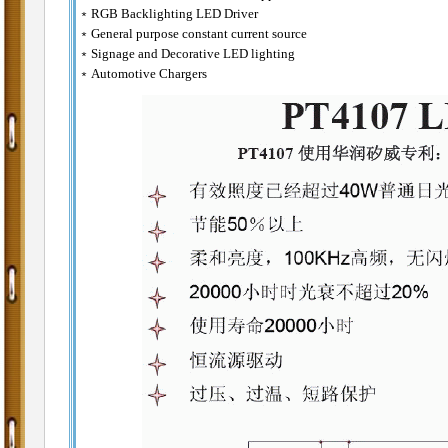
﹡RGB Backlighting LED Driver
﹡General purpose constant current source
﹡Signage and Decorative LED lighting
﹡Automotive Chargers