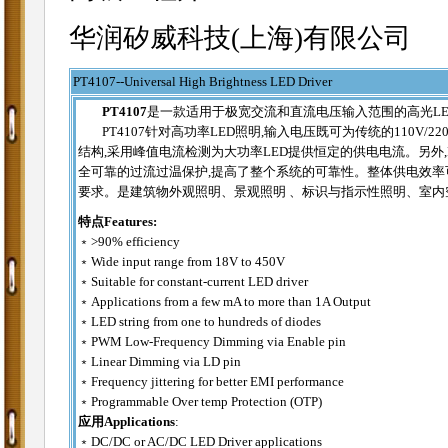
华润矽威科技(上海)有限公司
PT4107
--
Universal High Brightness LED Driver
PT4107
是一款适用于极宽交流和直流电压输入范围的高光LE
PT4107针对高功率LED照明,输入电压既可为传统的110V/
结构,采用峰值电流检测为大功率LED提供恒定的供电电流。另外,P
全可靠的过流过温保护,提高了整个系统的可靠性。整体供电效率可达8
要求。是建筑物外观照明、景观照明 、标识与指示性照明、室内
特点Features:
﹡>90% efficiency
﹡Wide input range from 18V to 450V
﹡Suitable for constant-current LED driver
﹡Applications from a few mA to more than 1A Output
﹡LED string from one to hundreds of diodes
﹡PWM Low-Frequency Dimming via Enable pin
﹡Linear Dimming via LD pin
﹡Frequency jittering for better EMI performance
﹡Programmable Over temp Protection (OTP)
应用Applications
:
﹡DC/DC or AC/DC LED Driver applications