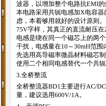
波器，以增加整个电路抗EMI
本电路采用共轭电感加X电容器
虑，本着够用就好的设计原则。
75V字样，其真正的直流耐压在
电感是绕在同一个磁芯上的两个
干扰，电感量在10～30mH范
先选用高导磁率微晶材料磁芯制
使用二个相同电感替代一个共轭
3.全桥整流
全桥整流器BD1主要进行AC/D
量，建议选用600V/1A。