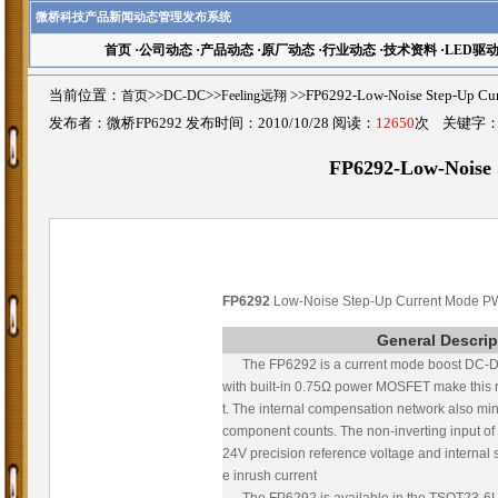
微桥科技产品新闻动态管理发布系统
首页
·
公司动态
·
产品动态
·
原厂动态
·
行业动态
·
技术资料
·
LED驱
当前位置：
首页
>>
DC-DC
>>
Feeling远翔
>>FP6292-Low-Noise Step-U
发布者：微桥FP6292 发布时间：2010/10/28 阅读：
12650
次 关键字
FP6292-Low-Noise
FP6292
Low-Noise Step-Up Current Mode P
General Descrip
The FP6292 is a current mode boost DC-DC c
with built-in 0.75Ω power MOSFET make this r
t. The internal compensation network also mi
component counts. The non-inverting input of e
24V precision reference voltage and internal s
e inrush current
The FP6292 is available in the TSOT23-6L