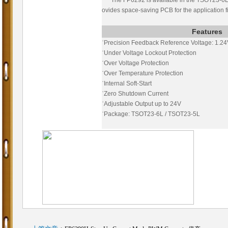
ovides space-saving PCB for the application fi
Features
˙
Precision Feedback Reference Voltage: 1.2
˙
Under Voltage Lockout Protection
˙
Over Voltage Protection
˙
Over Temperature Protection
˙
Internal Soft-Start
˙
Zero Shutdown Current
˙
Adjustable Output up to 24V
˙
Package: TSOT23-6L / TSOT23-5L