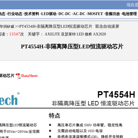
现在
动态
·
行业动态
·
技术资料
·
LED驱动
·
DC-DC
·
AC-DC
·
MOSFET
·
音频功放
·
电池管理
ch华润矽威
>>PT4554H-非隔离降压型LED恒流驱动芯片 双击自动滚屏
 阅读：
13547
次 关键字：
AXELITE 亚瑟莱特 LED 微桥 AX2020
PT4554H-非隔离降压型LED恒流驱动芯片
流驱动芯片
DataSheet