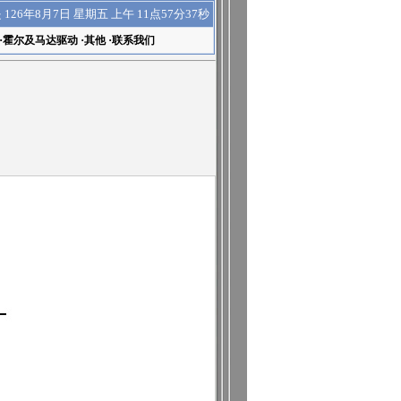
上午 11点57分37秒
是
126年8月7日 星期五
·
霍尔及马达驱动
·
其他
·
联系我们