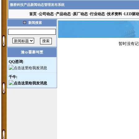
微桥科技产品新闻动态管理发布系统
首页
·
公司动态
·
产品动态
·
原厂动态
·
行业动态
·
技术资料
·
LED驱
新闻搜索
暂时没有记
瀹ゅ疂褰垮壍
QQ咨询
:
千牛
: