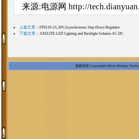
来源:电源网
http://tech.dianyua
上篇文章
：
FP6118-2A,30V,Asynchronous Step-Down Regulator
下篇文章
：
AXELITE-LED Lighting and Backlight Solution AC-DC
版权所有 Copyright Micro Bridge Technolo