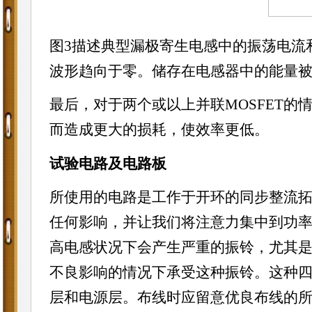
图3描述典型漏极寄生电感中的振荡电流
波形趋向于零。储存在电感器中的能量
最后，对于两个或以上
并联
MOSFET
的
而造成更大的损耗，使效率更低。
试验
电路
及电路板
所使用的电路是工作于开环的同步整流
任何影响，并让我们将注意力集中到功率
高电感状况下会产生严重的振铃，尤其是
不良影响的情况下承受这种振铃。这种
层和
电源
层。布线时应留意优良布线的