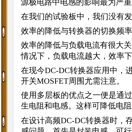
源极
中电感的影响最为严重
电路
在我们的试验板中，我们没有
效率的降低与转换器的切换频
效率的降低与负载
有很大关
电流
情况下，负载电流越大，效率
在现今DC-DC转换器应用中，
开关MOSFET周围尤需注意。
使用多层板的优点之一便是通
生
和电感。这样可降低电阻
电阻
在设计高频DC-DC转换器时
感问题。首先是
电感，可行
封装