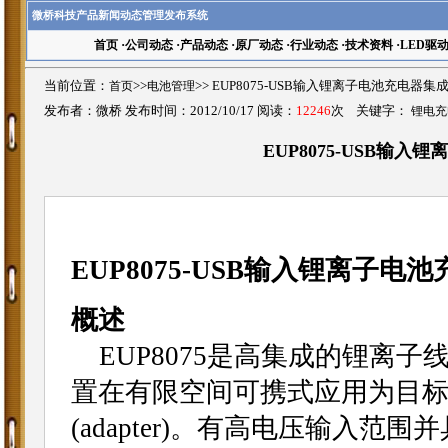
微桥科技产品新闻动态管理发布系统
首页
·
公司动态
·
产品动态
·
原厂动态
·
行业动态
·
技术资料
·
LED驱
当前位置：
首页
>>
电池管理
>>
EUP8075-USB输入锂离子电池充电器
发布者：微桥 发布时间：2012/10/17 阅读：
12246
次 关键字：
锂电充
EUP8075-USB输
EUP8075-USB输入锂离子
概述
EUP8075是高集成的锂离
置在有限空间可携式应用为目标
(adapter)。有高电压输入范围