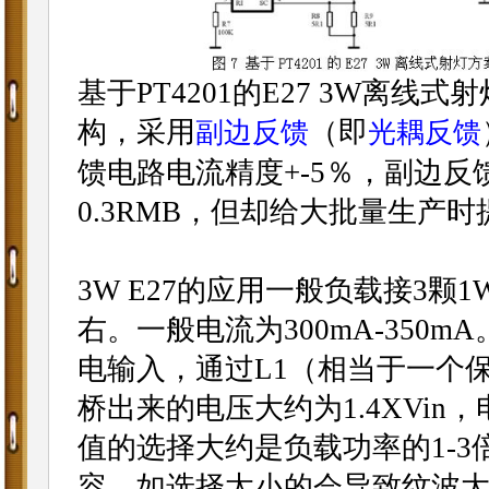
基于PT4201的E27 3W离
构，采用
（即
副边反馈
光耦反馈
馈电路电流精度+-5％，副边反
0.3RMB，但却给大批量生产
3W E27的应用一般负载接3颗1W的
右。一般电流为300mA-350mA
电输入，通过L1（相当于一个
桥出来的电压大约为1.4XVin
值的选择大约是负载功率的1-3倍
容，如选择太小的会导致纹波大，