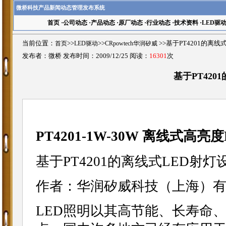
微桥科技产品新闻动态管理发布系统
首页
·
公司动态
·
产品动态
·
原厂动态
·
行业动态
·
技术资料
·
LED驱
当前位置：
首页
>>
LED驱动
>>
CRpowtech华润矽威
>>基于PT4201的离
发布者：微桥 发布时间：2009/12/25 阅读：
16301
次
基于PT420
PT4201-
1W-30W 离线式高亮
基于PT4201的离线式LED射
作者：华润矽威科技（上海）有
LED照明以其高节能、长寿命