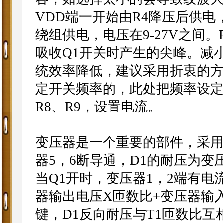
VDD端一开始由R4降压后供电
绕组供电，电压在9-27V之间。
吸收Q1开关时产生的尖峰。减
统效率降低，建议采用折衷的方式。
定开关频率的，此处把频率设定在6
R8、R9，设置电流。
变压器是一个重要的部件，采用
器5，6断导通，D1的耐压为变
当Q1开时，变压器1，2端有电
器输出电压X匝数比+变压器输入
键，D1反向耐压与T1匝数比互