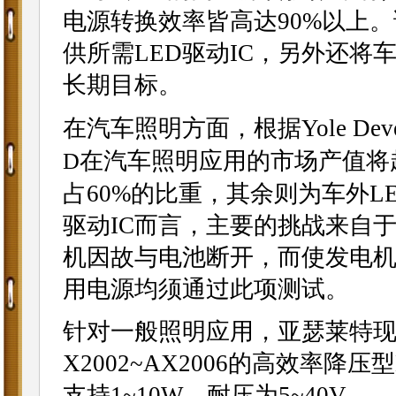
电源转换效率皆高达90%以上
供所需LED驱动IC，另外还将
长期目标。
在汽车照明方面，根据Yole Deve
在汽车照明应用的市场产值将
D
占60%的比重，其余则为车外L
驱动IC而言，主要的挑战来自于负
机因故与电池断开，而使发电
用电源均须通过此项测试。
针对一般照明应用，亚瑟莱特现
X2002~AX2006的高效率
支持1~10W，耐压为5~40V。