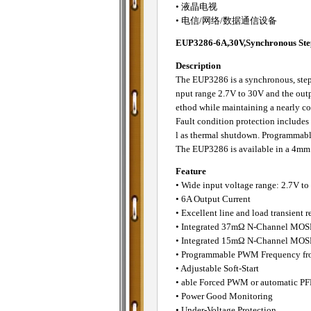
• 液晶电视
• 电信/网络/数据通信设备
EUP3286-6A,30V,Synchronous Ste
Description
The EUP3286 is a synchronous, step
nput range 2.7V to 30V and the outp
ethod while maintaining a nearly c
Fault condition protection includes 
l as thermal shutdown. Programmable 
The EUP3286 is available in a 4m
Feature
• Wide input voltage range: 2.7V t
• 6A Output Current
• Excellent line and load transient 
• Integrated 37mΩ N-Channel MOS
• Integrated 15mΩ N-Channel MOS
• Programmable PWM Frequency fr
• Adjustable Soft-Start
• able Forced PWM or automatic
• Power Good Monitoring
• Under-Voltage Protection