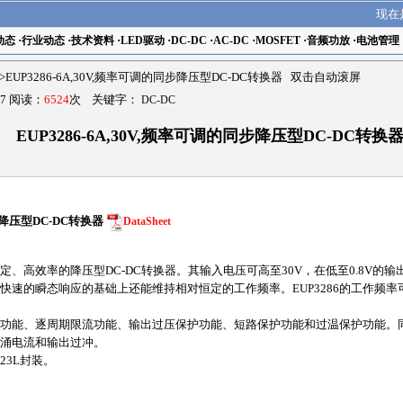
现在
动态
·
行业动态
·
技术资料
·
LED驱动
·
DC-DC
·
AC-DC
·
MOSFET
·
音频功放
·
电池管理
>EUP3286-6A,30V,频率可调的同步降压型DC-DC转换器 双击自动滚屏
7 阅读：
6524
次 关键字：
DC-DC
EUP3286-6A,30V,频率可调的同步降压型DC-DC转换
同步降压型DC-DC转换器
DataSheet
固定、高效率的降压型DC-DC转换器。其输入电压可高至30V，在低至0.8V的输出
速的瞬态响应的基础上还能维持相对恒定的工作频率。EUP3286的工作频率可以通
压保护功能、逐周期限流功能、输出过压保护功能、短路保护功能和过温保护功能
涌电流和输出过冲。
N-23L封装。