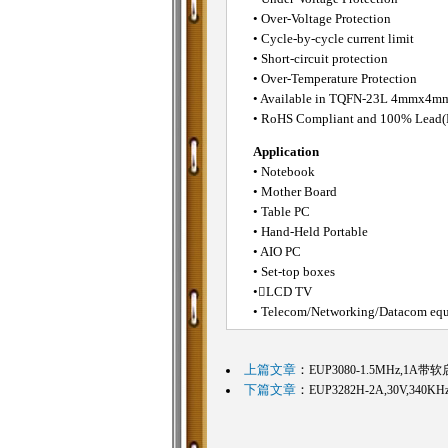
• Over-Voltage Protection
• Cycle-by-cycle current limit
• Short-circuit protection
• Over-Temperature Protection
• Available in TQFN-23L 4mmx4m
• RoHS Compliant and 100% Lead(P
Application
• Notebook
• Mother Board
• Table PC
• Hand-Held Portable
• AIO PC
• Set-top boxes
•LCD TV
• Telecom/Networking/Datacom eq
上篇文章
：
EUP3080-1.5MHz,
下篇文章
：
EUP3282H-2A,30V,3