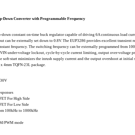
p-Down Converter with Programmable Frequency
-down constant on-time buck regulator capable of driving 6A continuous load curr
ut can be externally set down to 0.8V. The EUP3286 provides excellent transient r
onstant frequency. The switching frequency can be externally programmed from 1
VIN under-voltage lockout, cycle-by-cycle current limiting, output over-voltage prot
soft-start minimizes the inrush supply current and the output overshoot at initial s
m x 4mm TQFN-23L package.
o 30V
responses
FET For High Side
FET For Low Side
om 100kHz to 1000kHz
 PFM/PWM mode