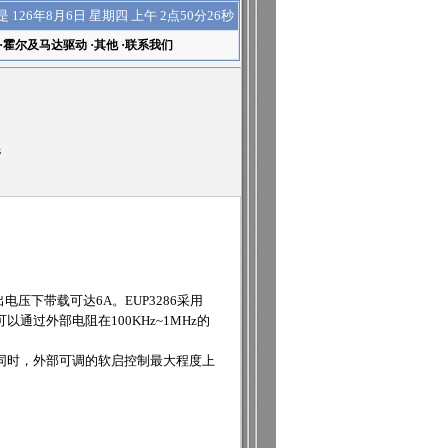
上午 2点50分26秒
是
126年8月6日 星期四
·
霍尔及马达驱动
·
其他
·
联系我们
器
电压下带载可达6A。EUP3286采用
过外部电阻在100KHz~1MHz的
。同时，外部可调的软启控制最大程度上