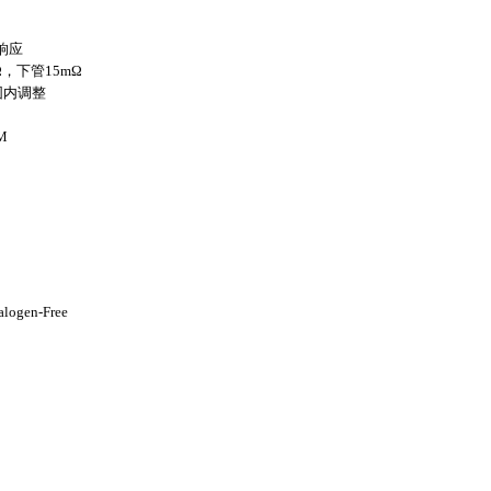
响应
mΩ，下管15mΩ
范围内调整
M
ogen-Free