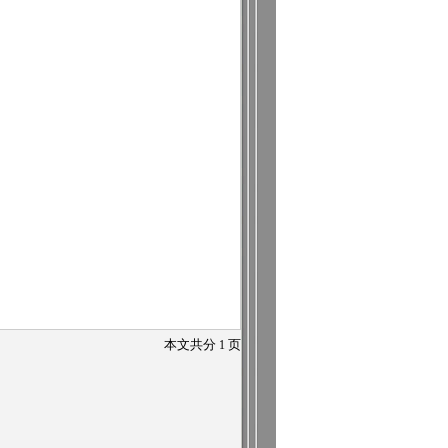
本文共分
1
页