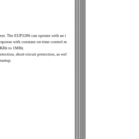
ent. The EUP3286 can operate with an i
esponse with constant on-time control m
00KHz to 1MHz.
ection, short-circuit protection, as wel
tartup.