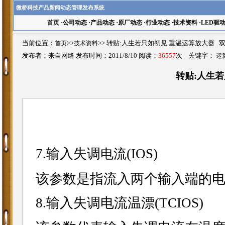
微桥科技产品新闻动态管理发布系统
首页
·
公司动态
·
产品动态
·
原厂动态
·
行业动态
·
技术资料
·
LED驱
当前位置：
首页
>>
技术资料
>>
转贴:人生若只如初见 重温运算放大器 
发布者：来自网络 发布时间：2011/8/10 阅读：
36557
次 关键字：
运
转贴:人生
7.输入失调
(IOS)
电流
该参数是指流入两个输入端的
8.输入失调电流温漂(TCIOS)