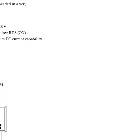
 needed in a very
10V
ly low RDS (ON)
m DC current capability