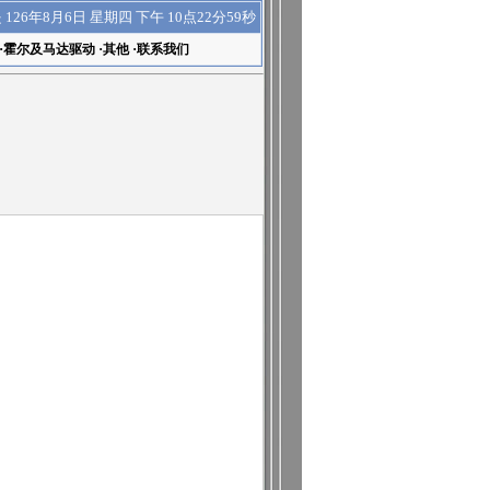
下午 10点22分59秒
是
126年8月6日 星期四
·
霍尔及马达驱动
·
其他
·
联系我们