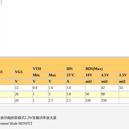
VTH
IDS
RDS(Max)
SS
VGS
Min
Max
25°C
10V
4.5V
2.5V
V
V
V
A
mΩ
mΩ
mΩ
12
0.8
1.6
5.8
42
54
20
1
3
5.8
58
98
20
1
2.5
2.2
330
350
声音效功能的双模式2.2W音频功率放大器
ncement Mode MOSFET