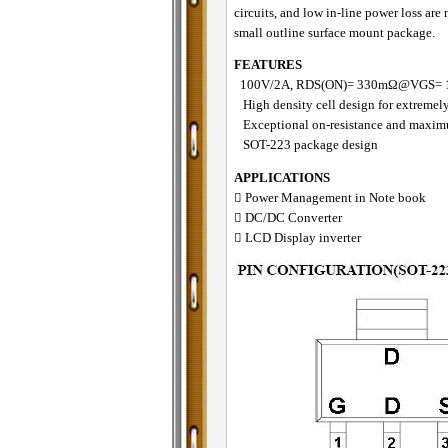
circuits, and low in-line power loss are
small outline surface mount package.
FEATURES
100V/2A, RDS(ON)= 330mΩ@VGS= 
High density cell design for extreme
Exceptional on-resistance and maximu
SOT-223 package design
APPLICATIONS
􀁺 Power Management in Note book
􀁺 DC/DC Converter
􀁺 LCD Display inverter