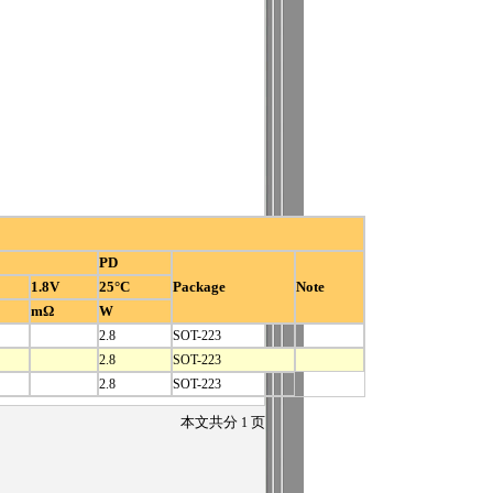
PD
1.8V
25°C
Package
Note
mΩ
W
2.8
SOT-223
2.8
SOT-223
2.8
SOT-223
本文共分
1
页