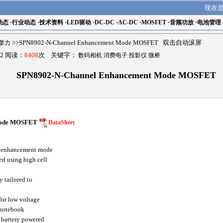
现在
动态
·
行业动态
·
技术资料
·
LED驱动
·
DC-DC
·
AC-DC
·
MOSFET
·
音频功放
·
电池管理
r擎力
>>SPN8902-N-Channel Enhancement Mode MOSFET 双击自动滚屏
2 阅读：
8408
次 关键字：
数码相机 消费电子 投影仪 微桥
SPN8902-N-Channel Enhancement Mode MOSFET
Mode MOSFET
DataSheet
 enhancement mode
ced using high cell
 tailored to
for low voltage
 notebook
battery powered