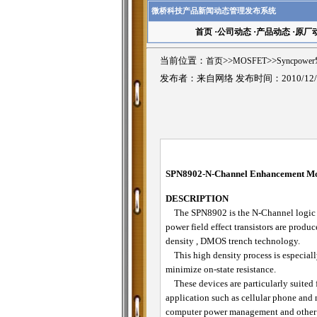
微桥科技产品新闻动态管理发布系统
首页
·
公司动态
·
产品动态
·
原厂
当前位置：
首页
>>
MOSFET
>>
Syncpowe
发布者：来自网络 发布时间：2010/12/
SPN8902-N
-Channel Enhancement 
DESCRIPTION
The SPN8902 is the N-Channel logic
power field effect transistors are produ
density , DMOS trench technology.
This high density process is especially
minimize on-state resistance.
These devices are particularly suited 
application such as cellular phone and
computer power management and other 