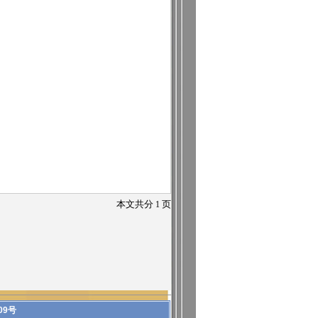
本文共分
1
页
09号