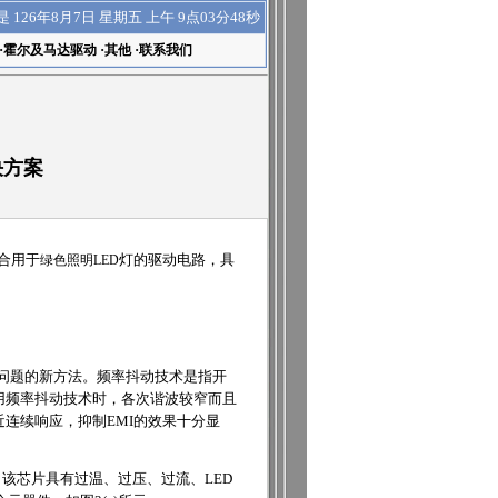
上午 9点03分48秒
是
126年8月7日 星期五
·
霍尔及马达驱动
·
其他
·
联系我们
决方案
合用于
绿色照明
LED
灯的驱动电路，具
I问题的新方法。频率抖动技术是指开
用频率抖动技术时，各次谐波较窄而且
连续响应，抑制EMI的效果十分显
％。该芯片具有过温、过压、过流、LED