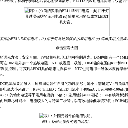
?-5封装，有利于驱动芯片管芯的快速散热。PT4115的应用电路简洁，仅需四个
简洁实用的PT4115应用电路；(b) 用于灯具过温保护的应用电路 (c) 简单实用的低
点击查看大图
的调光方法，安全可靠。PWM和模拟电压均可控制调光。DIM内部有一个1MΩ的
在DIM端外加一个热敏电阻、NTC或温度二极管。DIM端的电压由Rup和N
态温度控制，可实现LED灯具的动态过温保护。NTC也可选用半导体温度传感器
示。
/DC电流源要足够大；所有周边器件自身的功耗要尽可能小；需确定Vin与负载电压的需求
流大小来设计，RS=0.1/ILED；当LED电流小于400mA，L选用68~100uH(饱和
>1.2A)；L的输出电流等于需用电流的1.5倍；L选用锰锌4000磁芯；Cin有续
压降尽可能小、电流较大的肖特基二极管，以有效地降低系统功耗；PCB铜箔与P
。
表1：外围元器件的选用说明。