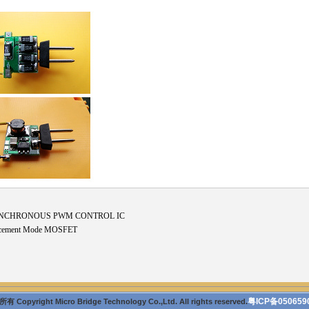
YNCHRONOUS PWM CONTROL IC
ncement Mode MOSFET
粤ICP备050659
 Copyright Micro Bridge Technology Co.,Ltd. All rights reserved.