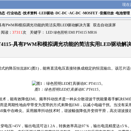
现在
动态
·
行业动态
·
技术资料
·
LED驱动
·
DC-DC
·
AC-DC
·
MOSFET
·
音频功放
·
电池管理
5-具有PWM和模拟调光功能的简洁实用LED驱动解决方案 双击自动滚屏
3 阅读：
37311
次 关键字：
LED 绿色照明 EMI PT4115 MR16
T4115-具有PWM和模拟调光功能的简洁实用LED驱动解
模式的降压
恒流源
IC(图1)，能将直流电压直接转换成稳定的恒流输出。该芯片适
图1：绿色照明LED灯具驱动IC PT4115。
tter)技术，能有效降低
EMI
。频率抖动技术是一种从分散谐波干扰能量着手解决EM
而是周期性地由窄带变为宽带的方式来降低EMI，以减小电磁干扰。当没有采
MI集中在峰尖。采用频率抖动技术时，谐波幅值降低并变得平滑，高次谐波接近
入，击穿电压>45V，输出电流可达1.2A，转换效率高达97％，输出电流精度达±5