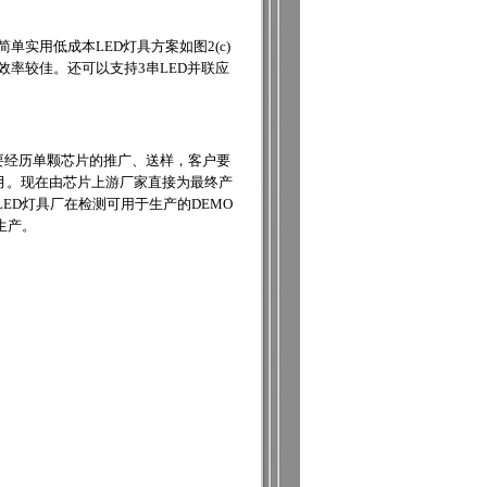
单实用低成本LED灯具方案如图2(c)
V，工作效率较佳。还可以支持3串LED并联应
往要经历单颗芯片的推广、送样，客户要
月。现在由芯片上游厂家直接为最终产
ED灯具厂在检测可用于生产的DEMO
生产。