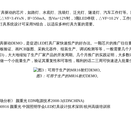
ED灯具驱动的芯片，如路灯、水底灯、洗墙灯、泛光灯、隧道灯、汽车工作灯等。简
△VF=3.4VxN，IF=350mA。当Vin=12V时，3颗LED串联，△VF=10.2
50mA。灯具系统设计可采用N组合，以适应多种灯具方案的需要。
灯具驱动DEMO，是促进LED灯具厂家快速投产的好办法。一颗芯片的推广往
板验证、画PCB版图、采购元器件、组装生产、调试检测等等，一般需要几个
图3)，大大地缩短了生产厂家产品的开发周期。几个月推广的实践证明，大多数L
做一个小批量生产，验证其重复性和可靠性，顺利的话二三周可快速进入批量
图3：可用于生产的MR16射灯DEMO。
析》 颜重光 EDN电源技术2008-3(EDNCHINA)
80916 颜重光 中国照明学会LED灯具设计技术深圳/杭州高级培训班