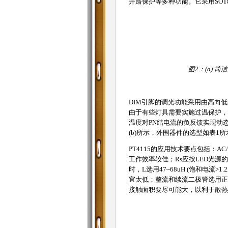
开路保护等多种功能。它采用SOT8
图2：(a) 
DIM引脚的调光功能采用由高向低
由于有些灯具需要实施过温保护，可
温度对PN结电流的负反馈实现动
(b)所示，外围器件的选型如表1所
PT4115的应用技术要点包括：AC
工作效率较佳；Rs应按LED光源的IF电
时，L选用47~68uH (饱和电流
宜太低；整流和续流二极管选用正向
接触面积要尽可能大，以利于散热