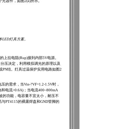
元器件，如图2(a)所示。
成本LED灯具方案。
上拉电阻(Rup)接到内部5V电源。
TC分压决定，利用模拟调光的原理以及
或PN结。灯具过温保护实用电路如图2
，当Vin-?VF=1.2-1.5V时，
电流>0.6A)；当电流400~800mA
流和滤波的功能，电容量不宜太小，耐压不
T4115的裸露焊盘和GND管脚的