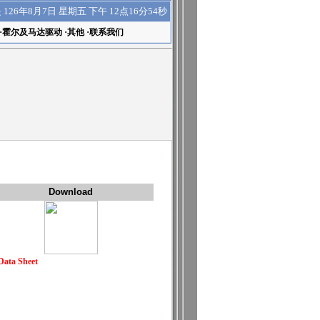
下午 12点16分54秒
是
126年8月7日 星期五
·
霍尔及马达驱动
·
其他
·
联系我们
Download
Data Sheet