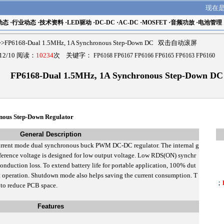
现在
动态
·
行业动态
·
技术资料
·
LED驱动
·
DC-DC
·
AC-DC
·
MOSFET
·
音频功放
·
电池管理
>FP6168-Dual 1.5MHz, 1A Synchronous Step-Down DC 双击自动滚屏
2/10 阅读：
10234
次 关键字：
FP6168 FP6167 FP6166 FP6165 FP6163 FP6160
FP6168-Dual 1.5MHz, 1A Synchronous Step-Down DC
nous Step-Down Regulator
General Description
current mode dual synchronous buck PWM DC-DC regulator. The internal g
eference voltage is designed for low output voltage. Low RDS(ON) synchr
onduction loss. To extend battery life for portable application, 100% dut
t operation. Shutdown mode also helps saving the current consumption. T
；
to reduce PCB space.
Features