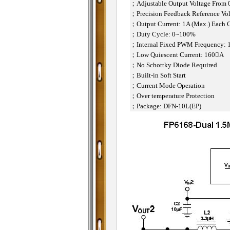
；
Adjustable Output Voltage From 
；
Precision Feedback Reference Vo
；
Output Current: 1A (Max.) Each 
；
Duty Cycle: 0~100%
；
Internal Fixed PWM Frequency:
；
Low Quiescent Current: 160A
；
No Schottky Diode Required
；
Built-in Soft Start
；
Current Mode Operation
；
Over temperature Protection
；
Package: DFN-10L(EP)