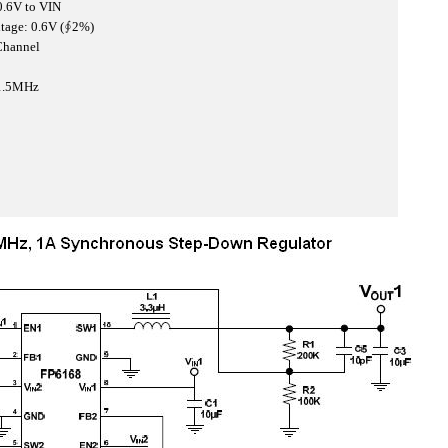
0.6V to VIN
ltage: 0.6V (∮2%)
Channel
 1.5MHz