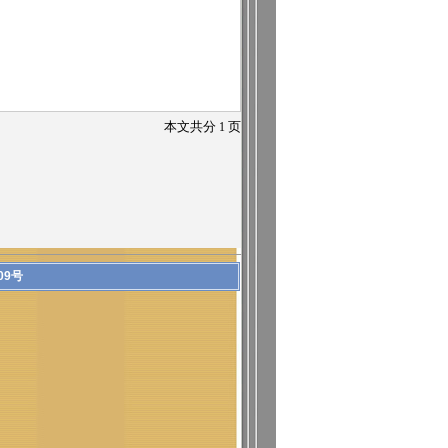
本文共分
1
页
09号