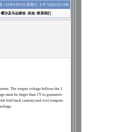
上午 9点02分54秒
是
126年8月8日 星期六
·
霍尔及马达驱动
·
其他
·
联系我们
rent. The output voltage follows the 1.
ge must be larger than 1V to guarantee
with fold back current) and over tempera
package.