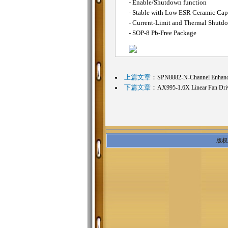
- Enable/Shutdown function
- Stable with Low ESR Ceramic Cap
- Current-Limit and Thermal Shutdo
- SOP-8 Pb-Free Package
上篇文章
：
SPN8882-N-Channel Enha
下篇文章
：
AX995-1.6X Linear Fan Dri
版权所有