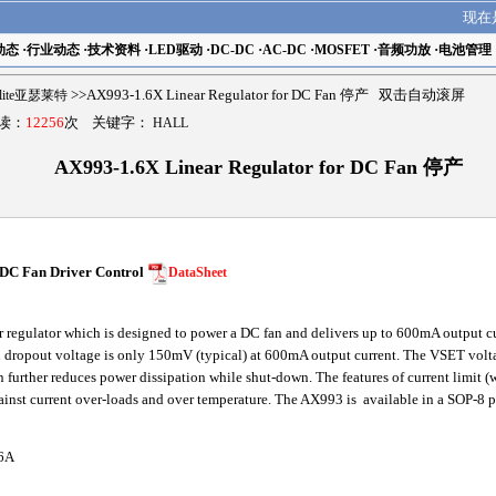
现在
动态
·
行业动态
·
技术资料
·
LED驱动
·
DC-DC
·
AC-DC
·
MOSFET
·
音频功放
·
电池管理
elite亚瑟莱特
>>AX993-1.6X Linear Regulator for DC Fan 停产 双击自动滚屏
阅读：
12256
次 关键字：
HALL
AX993-1.6X Linear Regulator for DC Fan 停产
 DC Fan Driver Control
DataSheet
egulator which is designed to power a DC fan and delivers up to 600mA output cur
 dropout voltage is only 150mV (typical) at 600mA output current. The VSET volta
further reduces power dissipation while shut-down. The features of current limit (
gainst current over-loads and over temperature. The AX993 is available in a SOP-8 
6A