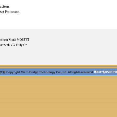
acitors
wn Protection
ncement Mode MOSFET
ver with VO Fully On
粤ICP备050659
 Copyright Micro Bridge Technology Co.,Ltd. All rights reserved.