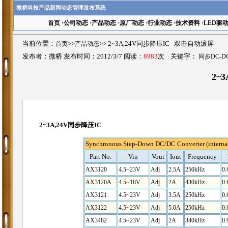
微桥科技产品新闻动态管理发布系统
首页
·
公司动态
·
产品动态
·
原厂动态
·
行业动态
·
技术资料
·
LED驱
当前位置：
首页
>>
产品动态
>>
2~3A,24V同步降压IC 双击自动滚屏
发布者：微桥 发布时间：2012/3/7 阅读：
8983
次 关键字：
同步DC-D
2~
2~3A,24V同步降压IC
Synchronous Step-Down DC/DC Converter (int
Part No.
Vin
Vout
Iout
Frequency
AX3120
4.5~23V
Adj
2.5A
250kHz
0.
AX3120A
4.5~18V
Adj
2A
430kHz
0.
AX3121
4.5~23V
Adj
3.5A
250kHz
0.
AX3122
4.5~23V
Adj
5.0A
250kHz
0.
AX3482
4.5~23V
Adj
2A
340kHz
0.