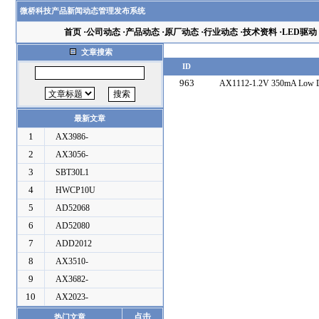
微桥科技产品新闻动态管理发布系统
首页
·
公司动态
·
产品动态
·
原厂动态
·
行业动态
·
技术资料
·
LED驱动
文章搜索
ID
963
AX1112-1.2V 350mA Low Dro
最新文章
1
AX3986-
2
AX3056-
3
SBT30L1
4
HWCP10U
5
AD52068
6
AD52080
7
ADD2012
8
AX3510-
9
AX3682-
10
AX2023-
点击
热门文章