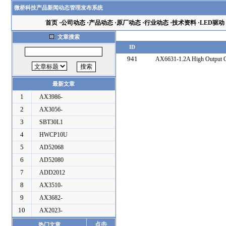
微桥科技产品新闻动态管理发布系统
首页
·
公司动态
·
产品动态
·
原厂动态
·
行业动态
·
技术资料
·
LED驱动
文章搜索
ID
941
AX6631-1.2A High Output C
最新文章
1
AX3986-
2
AX3056-
3
SBT30L1
4
HWCP10U
5
AD52068
6
AD52080
7
ADD2012
8
AX3510-
9
AX3682-
10
AX2023-
点击
热门文章