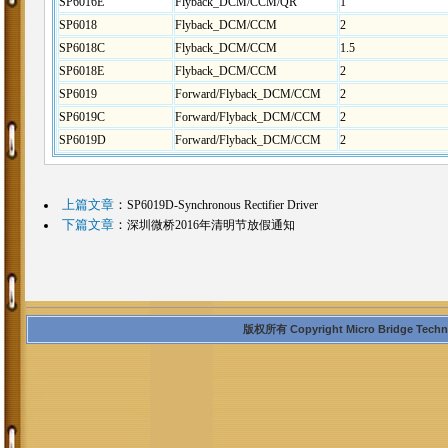
SP6016E
Flyback_DCM/CCM/QR
1
SP6018
Flyback_DCM/CCM
2
SP6018C
Flyback_DCM/CCM
1.5
SP6018E
Flyback_DCM/CCM
2
SP6019
Forward/Flyback_DCM/CCM
2
SP6019C
Forward/Flyback_DCM/CCM
2
SP6019D
Forward/Flyback_DCM/CCM
2
上篇文章
：
SP6019D-Synchronous Rectifier Driver
下篇文章
：
深圳微桥2016年清明节放假通知
版权所有 Copyright Micro Bridge Technolo