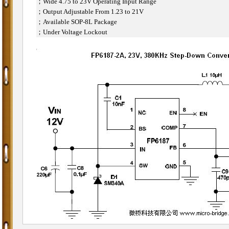
；
Wide 4.75 to 23V Operating Input Range
；
Output Adjustable From 1.23 to 21V
；
Available SOP-8L Package
；
Under Voltage Lockout