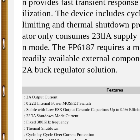
n provides fast transient response
ilization. The device includes cyc
limiting and thermal shutdown pr
ator only consumes 23A supply 
n mode. The FP6187 requires a 
readily available external compon
2A buck regulator solution.
Features
；
2A Output Current
；
0.22 Internal Power MOSFET Switch
；
Stable with Low ESR Output Ceramic Capacitors Up to 95% Effici
；
23A Shutdown Mode Current
；
Fixed 380KHz frequency
；
Thermal Shutdown
；
Cycle-by-Cycle Over Current Protection