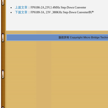
上篇文章
：
FP6186-2A,23V,1.4MHz Step-Down Converter
下篇文章
：
FP6189-3A, 23V ,380KHz Step-Down Converter停产
版权所有 Copyright Micro Bridge Technolo