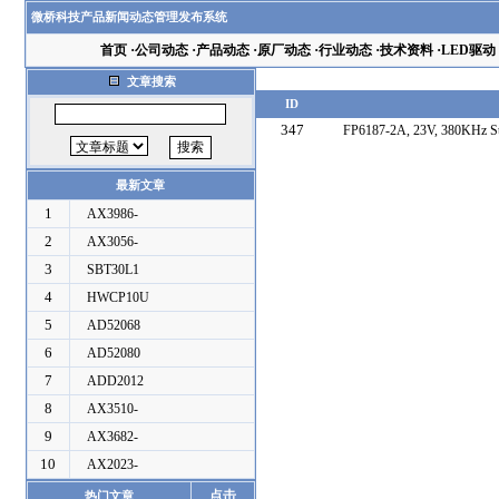
微桥科技产品新闻动态管理发布系统
首页
·
公司动态
·
产品动态
·
原厂动态
·
行业动态
·
技术资料
·
LED驱动
文章搜索
ID
347
FP6187-2A, 23V, 380KHz S
最新文章
1
AX3986-
2
AX3056-
3
SBT30L1
4
HWCP10U
5
AD52068
6
AD52080
7
ADD2012
8
AX3510-
9
AX3682-
10
AX2023-
点击
热门文章