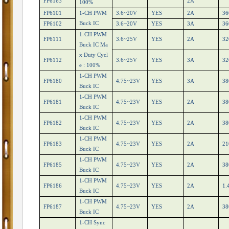
FP6163
2A
100%
FP6101
1-CH PWM
3.6~20V
YES
2A
36
Buck IC
FP6102
3.6~20V
YES
3A
36
1-CH PWM
FP6111
3.6~25V
YES
2A
32
Buck IC Ma
x Duty Cycl
FP6112
3.6~25V
YES
3A
32
e : 100%
1-CH PWM
FP6180
4.75~23V
YES
3A
38
Buck IC
1-CH PWM
FP6181
4.75~23V
YES
2A
38
Buck IC
1-CH PWM
FP6182
4.75~23V
YES
2A
38
Buck IC
1-CH PWM
FP6183
4.75~23V
YES
2A
21
Buck IC
1-CH PWM
FP6185
4.75~23V
YES
2A
38
Buck IC
1-CH PWM
FP6186
4.75~23V
YES
2A
1.
Buck IC
1-CH PWM
FP6187
4.75~23V
YES
2A
38
Buck IC
1-CH Sync