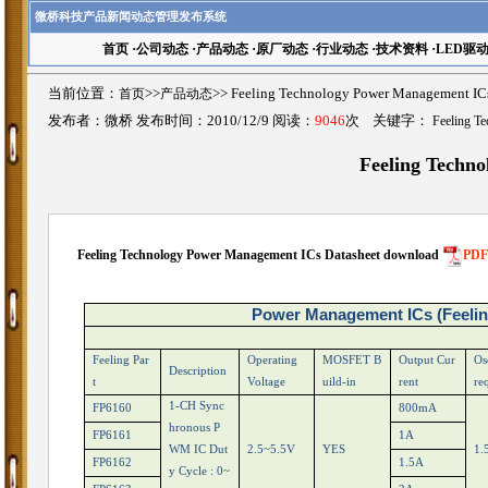
微桥科技产品新闻动态管理发布系统
首页
·
公司动态
·
产品动态
·
原厂动态
·
行业动态
·
技术资料
·
LED驱
当前位置：
首页
>>
产品动态
>>
Feeling Technology Power Manageme
发布者：微桥 发布时间：2010/12/9 阅读：
9046
次 关键字：
Feeling
Feeling Techn
Feeling Technology Power Management ICs
Datasheet download
PD
Power Management ICs (Feelin
Feeling Par
Operating
MOSFET B
Output Cur
Os
Description
t
Voltage
uild-in
rent
re
1-CH Sync
FP6160
800mA
hronous P
FP6161
1A
WM IC Dut
2.5~5.5V
YES
1.
FP6162
1.5A
y Cycle : 0~