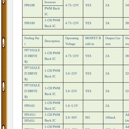
hronous
FP6188
4.75~23V
YES
2A
34
PWM Buck
IC
1-CH PWM
FP6189
4.75~23V
YES
3A
38
Buck IC
Feeling Par
Operating
MOSFET B
Output Cur
Os
Description
t
Voltage
uild-in
rent
re
FP7101(LE
1-CH PWM
D DRIVE
4.75~23V
YES
2A
38
Buck IC
R)
FP7102(LE
1-CH PWM
D DRIVE
3.6~25V
YES
2A
32
Buck IC
R)
FP7103(LE
1-CH PWM
D DRIVE
3.6~25V
YES
3A
32
Buck IC
R)
1-CH PWM
FP9102
1.6~5.5V
2A
Buck IC
FP1451/
1-CH PWM
Ad
3.6~30V
NO
100mA
Buck IC
(m
FP5451
1-CH PWM
Ad