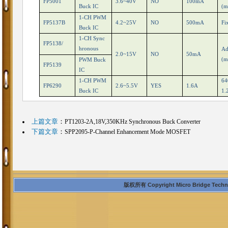
FP5001
3.6~40V
NO
100mA
Buck IC
(m
1-CH PWM
FP5137B
4.2~25V
NO
500mA
Fi
Buck IC
1-CH Sync
FP5138/
hronous
Ad
2.0~15V
NO
50mA
(m
PWM Buck
FP5139
IC
1-CH PWM
64
FP6290
2.6~5.5V
YES
1.6A
Buck IC
1.
上篇文章
：
PT1203-2A,18V,350KHz Synchronous Buck Converter
下篇文章
：
SPP2095-P-Channel Enhancement Mode MOSFET
版权所有 Copyright Micro Bridge Technolo