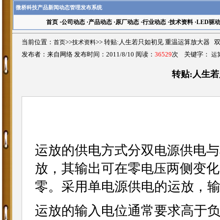
微桥科技产品新闻动态管理发布系统
首页
·
公司动态
·
产品动态
·
原厂动态
·
行业动态
·
技术资料
·
LED驱
当前位置：
首页
>>
技术资料
>>
转贴:人生若只如初见 重温运算放大器 
发布者：来自网络 发布时间：2011/8/10 阅读：
36529
次 关键字：
运
转贴:人生
运放的供电方式分双
供电与
电源
放，其输出可在零
两侧变化
电压
零。采用单电源供电的运放，
运放的输入电位通常要求高于