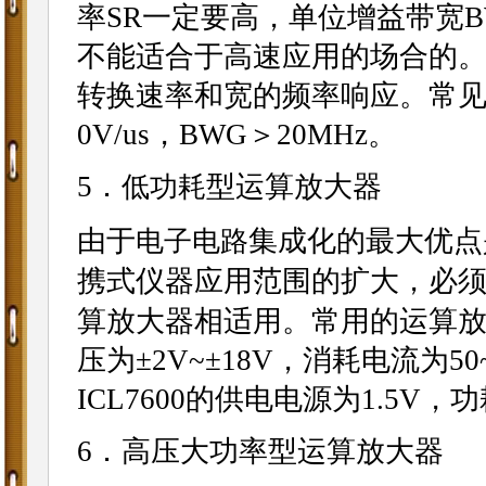
率SR一定要高，单位增益带宽
不能适合于高速应用的场合的
转换速率和宽的频率响应。常见的运放
0V/us，BWG＞20MHz。
5．
型运算放大器
低功耗
由于
集成化的最大优点
电子
电路
携式仪器应用范围的扩大，必
算放大器相适用。常用的运算放大器
压为±2V~±18V，消耗电流为5
ICL7600的供电电源为1.5V
6．高压大功率型运算放大器