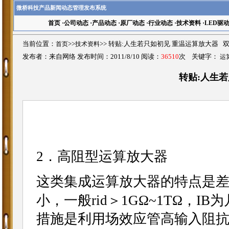
微桥科技产品新闻动态管理发布系统
首页
·
公司动态
·
产品动态
·
原厂动态
·
行业动态
·
技术资料
·
LED驱
当前位置：
首页
>>
技术资料
>>
转贴:人生若只如初见 重温运算放大器 
发布者：来自网络 发布时间：2011/8/10 阅读：
36510
次 关键字：
运
转贴:人生
2．高阻型运算放大器
这类集成运算放大器的特点是
小，一般rid＞1GΩ~1TΩ，
措施是利用场效应管高输入阻