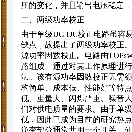
的变化，并且输出电压稳定，
压
二、两级功率校正
由于单级DC-DC校正电路虽
缺点，故提出了两级功率校正。利
源功率因数校正。电路由TOPsw
路组成。通过对其工作原理进
法。该有源功率因数校正无需
构简单、成本低、性能好等特
低、重量大、闪烁严重、噪音
们对供电质量的要求。由于单级
低，因此已成为目前的研究热点
逆变部分通常共用一个开关，