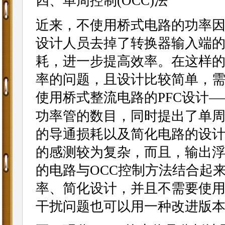
四、单周控制(OCC)法
近来，不使用桥式电路的功率因数
设计人员去掉了转换器输入端
耗，进一步提高效率。在这样
率的问题，且设计比较简单，
使用桥式整流电路的PFC设计—
功率管的数目，同时提出了单周
的导通损耗以及简化电路的设
的感测较为复杂，而且，输出
的电路与OCC控制方法结合起
率、简化设计，并且不需要使
干扰问题也可以用一种改进版