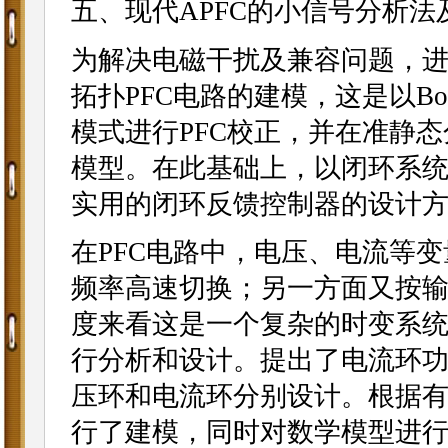
五、现代APFC的小信号分析法及
为解决电磁干扰及兼容问题，进行
拓扑PFC电路的建模，这是以B
模式进行PFC校正，并在准静
模型。在此基础上，以闭环系
实用的闭环反馈控制器的设计
在PFC电路中，电压、电流等
频率高速切换；另一方面又按输
度来看这是一个复杂的时变系
行分析和设计。提出了电流环
压环和电流环分别设计。根据
行了建模，同时对数学模型进