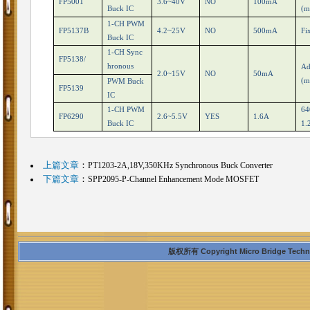
FP5001
3.6~40V
NO
100mA
Buck IC
(m
1-CH PWM
FP5137B
4.2~25V
NO
500mA
Fi
Buck IC
1-CH Sync
FP5138/
hronous
Ad
2.0~15V
NO
50mA
(m
PWM Buck
FP5139
IC
1-CH PWM
64
FP6290
2.6~5.5V
YES
1.6A
Buck IC
1.
上篇文章
：
PT1203-2A,18V,350KHz Synchronous Buck Converter
下篇文章
：
SPP2095-P-Channel Enhancement Mode MOSFET
版权所有 Copyright Micro Bridge Technolo