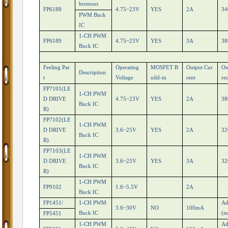
hronous
FP6188
4.75~23V
YES
2A
34
PWM Buck
IC
1-CH PWM
FP6189
4.75~23V
YES
3A
38
Buck IC
Feeling Par
Operating
MOSFET B
Output Cur
Os
Description
t
Voltage
uild-in
rent
re
FP7101(LE
1-CH PWM
D DRIVE
4.75~23V
YES
2A
38
Buck IC
R)
FP7102(LE
1-CH PWM
D DRIVE
3.6~25V
YES
2A
32
Buck IC
R)
FP7103(LE
1-CH PWM
D DRIVE
3.6~25V
YES
3A
32
Buck IC
R)
1-CH PWM
FP9102
1.6~5.5V
2A
Buck IC
FP1451/
1-CH PWM
Ad
3.6~30V
NO
100mA
Buck IC
(m
FP5451
1-CH PWM
Ad