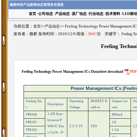
微桥科技产品新闻动态管理发布系统
首页
·
公司动态
·
产品动态
·
原厂动态
·
行业动态
·
技术资料
·
LED驱
当前位置：
首页
>>
产品动态
>>
Feeling Technology Power Manageme
发布者：微桥 发布时间：2010/12/9 阅读：
9047
次 关键字：
Feeling
Feeling Techn
Feeling Technology Power Management ICs
Datasheet download
PD
Power Management ICs (Feelin
Feeling Par
Operating
MOSFET B
Output Cur
Os
Description
t
Voltage
uild-in
rent
re
1-CH Sync
FP6160
800mA
hronous P
FP6161
1A
WM IC Dut
2.5~5.5V
YES
1.
FP6162
1.5A
y Cycle : 0~