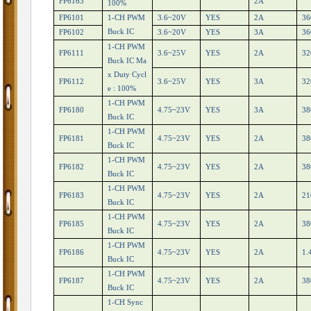
FP6163
2A
100%
FP6101
1-CH PWM
3.6~20V
YES
2A
36
Buck IC
FP6102
3.6~20V
YES
3A
36
1-CH PWM
FP6111
3.6~25V
YES
2A
32
Buck IC Ma
x Duty Cycl
FP6112
3.6~25V
YES
3A
32
e : 100%
1-CH PWM
FP6180
4.75~23V
YES
3A
38
Buck IC
1-CH PWM
FP6181
4.75~23V
YES
2A
38
Buck IC
1-CH PWM
FP6182
4.75~23V
YES
2A
38
Buck IC
1-CH PWM
FP6183
4.75~23V
YES
2A
21
Buck IC
1-CH PWM
FP6185
4.75~23V
YES
2A
38
Buck IC
1-CH PWM
FP6186
4.75~23V
YES
2A
1.
Buck IC
1-CH PWM
FP6187
4.75~23V
YES
2A
38
Buck IC
1-CH Sync