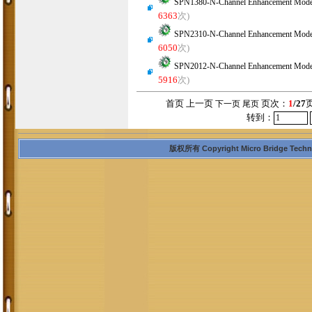
SPN1380-N-Channel Enhancement Mo
6363
次)
SPN2310-N-Channel Enhancement Mo
6050
次)
SPN2012-N-Channel Enhancement Mo
5916
次)
首页 上一页
下一页
尾页
页次：
1
/27
转到：
版权所有 Copyright Micro Bridge Technolo