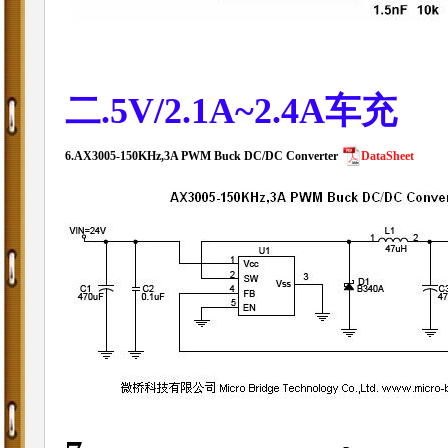
二.5V/2.1A~2.4A车充
6.
AX3005-150KHz,3A PWM Buck DC/DC Converter
DataSheet