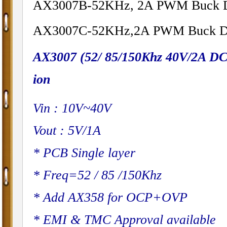
AX3007B-52KHz, 2A PWM Buck D
AX3007C-52KHz,2A PWM Buck DC
AX3007 (52/ 85/150Khz 40V/2A D
ion
Vin : 10V~40V
Vout : 5V/1A
* PCB Single layer
* Freq=52 / 85 /150Khz
* Add AX358 for OCP+OVP
* EMI & TMC Approval available