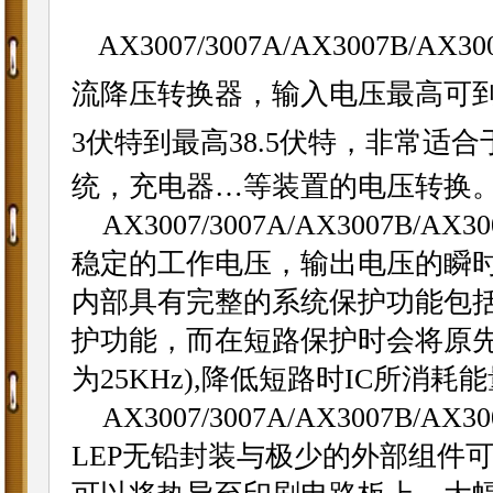
AX3007/
3007A
/AX3007B/AX
30
流降压转换器，输入电压最高可
3
伏特到最高
38.5
伏特，非常适合
统，充电器
…
等装置的电压转换
AX3007/
3007A
/AX3007B/AX
30
稳定的工作电压，输出电压的瞬
内部具有完整的系统保护功能包
护功能，而在短路保护时会将原
为
25KHz),
降低短路时
IC
所消耗能
AX3007/
3007A
/AX3007B/AX
30
LEP
无铅封装与极少的外部组件