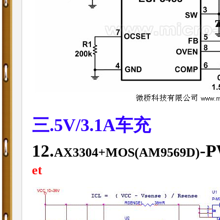
三.5V/3.1A车充
12.
-P
AX3304+MOS(AM9569D)
et