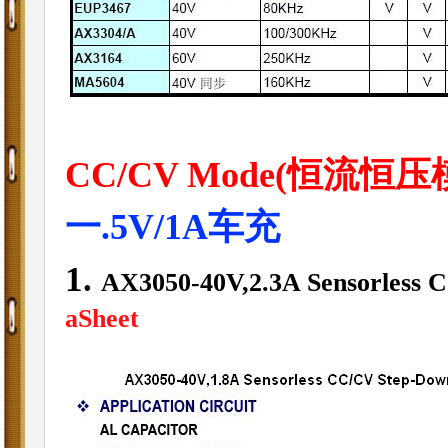
CC/CV Mode(恒流恒压
一.5V/1A车充
1.
AX3050-40V,2.3A Sensorless
aSheet