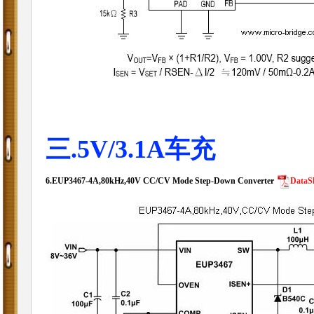
三.5V/3.1A车充
6.
EUP3467-4A,80kHz,40V CC/CV Mode Step-Down Converter
DataS