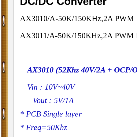
DC/DC Converter
AX3010/A-50K/150KHz,2A PWM B
AX3011/A-50K/150KHz,2A PWM B
AX3010 (52Khz 40V/2A + OCP/OV
Vin : 10V~40V
Vout : 5V/1A
* PCB Single layer
* Freq=50Khz