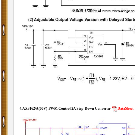
4.
AX3162/A(60V)-PWM Control 2A Step-Down Converter
DataSheet