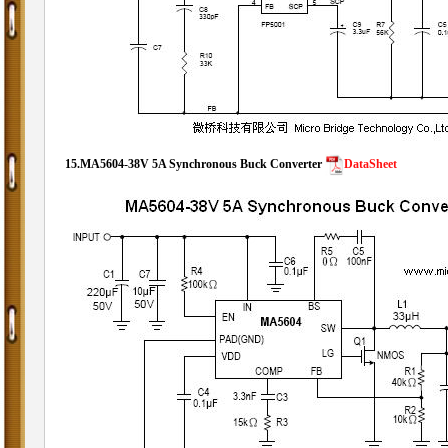
15.
MA5604-
38V 5A Synchronous Buck Converter
DataSheet