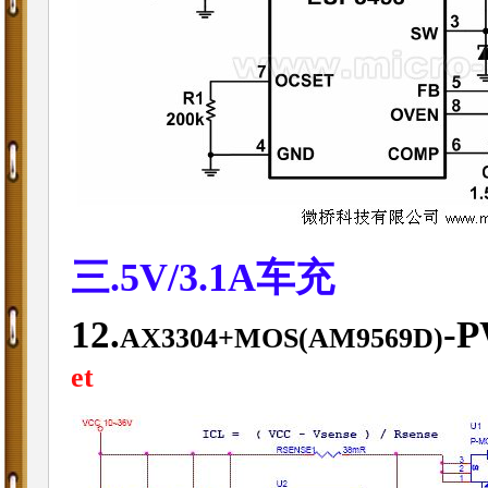
三.5V/3.1A车充
12.
-P
AX3304+MOS(AM9569D)
et