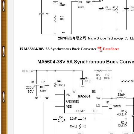
15.
MA5604-
38V 5A Synchronous Buck Converter
DataSheet