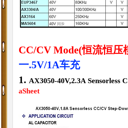
CC/CV Mode(恒流恒压
一.5V/1A车充
1.
AX3050-40V,2.3A Sensorless
aSheet