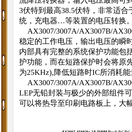
流降压转换器，输入电压最高可
3
伏特到最高
38.5
伏特，非常适合
统，充电器
…
等装置的电压转换
AX3007/
3007A
/AX3007B/AX
30
稳定的工作电压，输出电压的瞬
内部具有完整的系统保护功能包
护功能，而在短路保护时会将原
为
25KHz),
降低短路时
IC
所消耗能
AX3007/
3007A
/AX3007B/AX
30
LEP
无铅封装与极少的外部组件
可以将热导至印刷电路板上，大