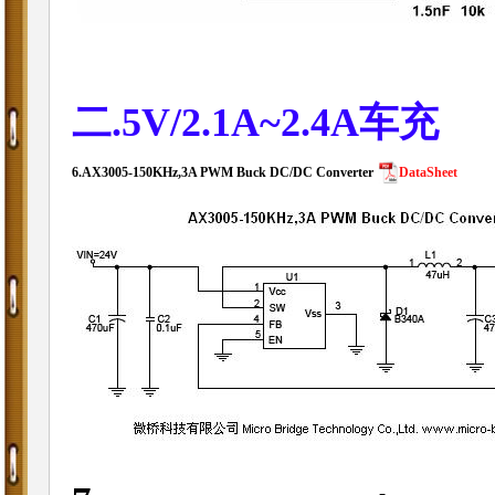
二.5V/2.1A~2.4A车充
6.
AX3005-150KHz,3A PWM Buck DC/DC Converter
DataSheet