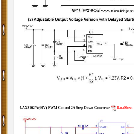
4.
AX3162/A(60V)-PWM Control 2A Step-Down Converter
DataSheet