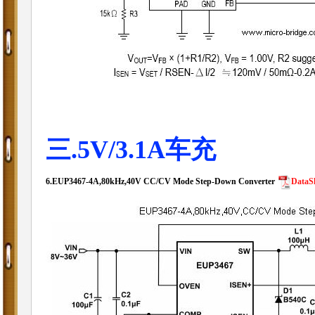
三.5V/3.1A车充
6.
EUP3467-4A,80kHz,40V CC/CV Mode Step-Down Converter
DataS