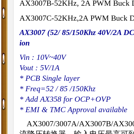
AX3007B-52KHz, 2A PWM Buck D
AX3007C-52KHz,2A PWM Buck DC
AX3007 (52/ 85/150Khz 40V/2A D
ion
Vin : 10V~40V
Vout : 5V/1A
* PCB Single layer
* Freq=52 / 85 /150Khz
* Add AX358 for OCP+OVP
* EMI & TMC Approval available
AX3007/
3007A
/AX3007B/AX
30