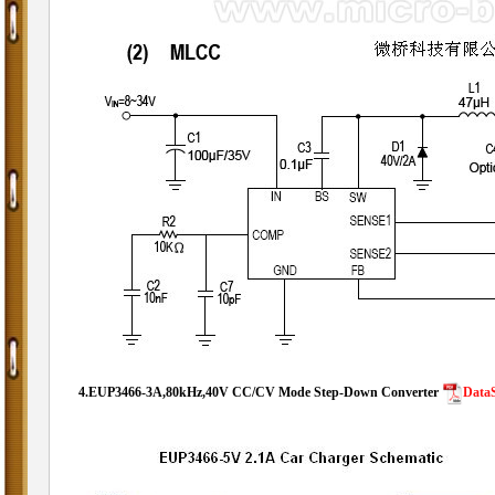
4.
EUP3466-3A,80kHz,40V CC/CV Mode Step-Down Converter
DataS