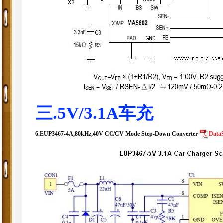
三.5V/3.1A车充
6.
EUP3467-4A,80kHz,40V CC/CV Mode Step-Down Converter
DataS