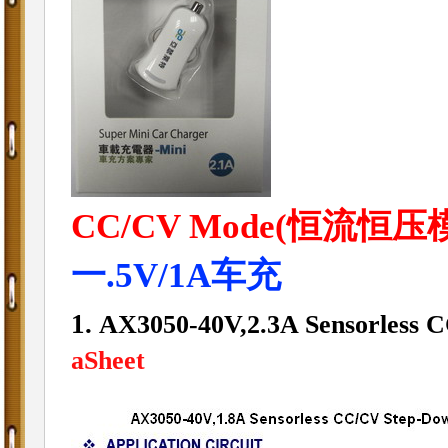
CC/CV Mode(恒流恒压
一.5V/1A车充
1.
AX3050-40V,2.3A Sensorless
aSheet