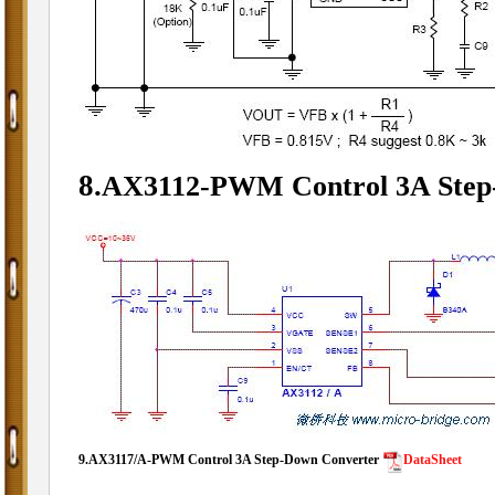
8.
AX3112-PWM Control 3A Step
9.
AX3117/A-PWM Control 3A Step-Down Converter
DataSheet