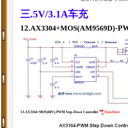
三.5V/3.1A车充
12.
-PW
AX3304+MOS(AM9569D)
13.
AX3164+MOS(60V)-
PWM Step-Down Controller
DataSheet