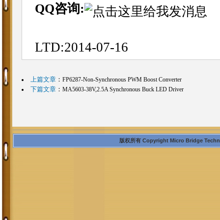
QQ咨询:
LTD:2014-07-16
上篇文章
：
FP6287-Non-Synchronous PWM Boost Converter
下篇文章
：
MA5603-38V,2.5A Synchronous Buck LED Driver
版权所有 Copyright Micro Bridge Technolo