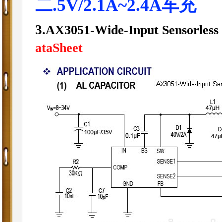
二.5V/2.1A~2.4A车充
3.
AX3051-Wide-Input Sensorles
ataSheet