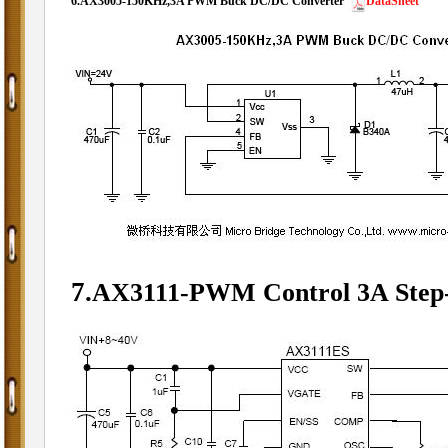
6.
AX3005-150KHz,3A PWM Buck DC/DC Converter
DataSheet
7.
AX3111-PWM Control 3A Step