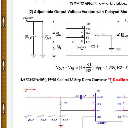
4.
AX3162/A(60V)-PWM Control 2A Step-Down Converter
DataSheet