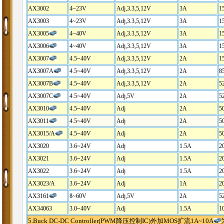
AX3002
4~23V
Adj,3.3,5,12V
3A
1
AX3003
4~23V
Adj,3.3,5,12V
3A
1
AX3005
4~40V
Adj,3.3,5,12V
3A
1
AX3006
4~40V
Adj,3.3,5,12V
3A
1
AX3007
4.5~40V
Adj,3.3,5,12V
2A
1
AX3007A
4.5~40V
Adj,3.3,5,12V
2A
8
AX3007B
4.5~40V
Adj,3.3,5,12V
2A
5
AX3007C
4.5~40V
Adj,5V
2A
5
AX3010
4.5~40V
Adj
2A
5
AX3011
4.5~40V
Adj
2A
5
AX3015/A
4.5~40V
Adj
2A
5
AX3020
3.6~24V
Adj
1.5A
2
AX3021
3.6~24V
Adj
1.5A
2
AX3022
3.6~24V
Adj
1.5A
2
AX3023/A
3.6~24V
Adj
1A
2
AX3161
8~60V
Adj,5V
2A
5
AX34063
3.0~40V
Adj
1.5A
1
5.Buck DC-DC Controller(PWM降压控制IC)外加MOS扩流1A~10A