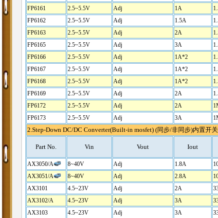
FP6161
2.5~5.5V
Adj
1A
1
FP6162
2.5~5.5V
Adj
1.5A
1
FP6163
2.5~5.5V
Adj
2A
1
FP6165
2.5~5.5V
Adj
3A
1
FP6166
2.5~5.5V
Adj
1A*2
1
FP6167
2.5~5.5V
Adj
1A*2
1
FP6168
2.5~5.5V
Adj
1A*2
1
FP6169
2.5~5.5V
Adj
2A
1
FP6172
2.5~5.5V
Adj
2A
1
FP6173
2.5~5.5V
Adj
3A
1
2.Step-Down DC/DC Converter(Built-in mosfet) (同步/非同步)内
Part No.
Vin
Vout
Iout
AX3050/A
8~40V
Adj
1.8A
1
AX3051/A
8~40V
Adj
2.8A
1
AX3101
4.5~23V
Adj
2A
3
AX3102/A
4.5~23V
Adj
3A
3
AX3103
4.5~23V
Adj
3A
3