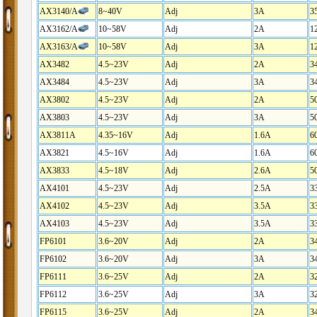
AX3140/A
8~
40
V
Adj
3A
3
AX3162/A
10~
58
V
Adj
2A
1
AX3163/A
10~
58
V
Adj
3A
1
AX3482
4.5~23V
Adj
2A
3
AX3484
4.5~23V
Adj
3A
3
AX3802
4.5~23V
Adj
2A
5
AX3803
4.5~23V
Adj
3A
5
AX3811A
4.35~16V
Adj
1.6A
6
AX3821
4.5~16V
Adj
1.6A
6
AX3833
4.5~18V
Adj
2.6A
5
AX4101
4.5~23V
Adj
2.5A
3
AX4102
4.5~23V
Adj
3.5A
3
AX4103
4.5~23V
Adj
3.5A
3
FP6101
3.6~20V
Adj
2A
3
FP6102
3.6~20V
Adj
3A
3
FP6111
3.6~25V
Adj
2A
3
FP6112
3.6~25V
Adj
3A
3
FP6115
3.6~25V
Adj
2A
3