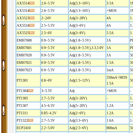
AX5514
2.6~5.5V
Adj(3.3~16V)
3.5A
1
AX5314
2.6~5.5V
Adj(3.3~16V)
+MOS
1
AX5523
2~24V
Adj(3~28V)
4A
1
AX5524
2.5~5.5V
Adj(3~6V)
4A
1
AX5525
2.5~6V
Adj(3~8V)
5.5A
1
EMH7600
0.9~5.5V
Adj(1.8~5.5V)
1A
P
EMH7601
0.9~5.5V
Adj(1.8~5.5V),3.3,5.0V
1A
P
EMH7020
0.9~5.5V
Adj(1.8~5.5V)
1A
5
EMH7021
0.9~5.5V
Adj(1.8~5.5V)
1.5A
5
EMH7023
0.9~5.5V
Adj(1.8~5.5V)
1mA
5
350mA+MOS
PT1301
0.8~6V
Adj(1.5~12V)
5
1.5A
PT1304
3~5.5V
Adj
+MOS
-
PT1305
2.7~5.5V
Adj(3~26V)
-
1
PT1307
4.5~6.5V
Adj(5~20V)
1.2A
1
PT1311
0.85~4.2V
Adj(2~6V)
1.2A
1
PT1322
2.7~5.5V
Adj(3.3~6V)
1.6A
1
EUP2410
2.2~5.0V
Adj(2.5~6V)
800mA
5