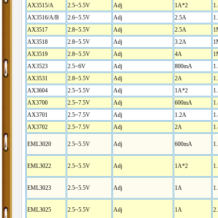
AX3515/A
2.5~5.5V
Adj
1A*2
1
AX3516/A/B
2.6~5.5V
Adj
2.5A
1
AX3517
2.8~5.5V
Adj
2.5A
1
AX3518
2.8~5.5V
Adj
3.2A
1
AX3519
2.8~5.5V
Adj
4A
1
AX3523
2.5~6V
Adj
800mA
1
AX3531
2.8~5.5V
Adj
2A
1
AX3604
2.5~5.5V
Adj
1A*2
1
AX3700
2.5~7.5V
Adj
600mA
1
AX3701
2.5~7.5V
Adj
1.2A
1
AX3702
2.5~7.5V
Adj
2A
1
EML3020
2.5~5.5V
Adj
600mA
1
EML3022
2.5~5.5V
Adj
1A*2
1
EML3023
2.5~5.5V
Adj
1A
1
EML3025
2.5~5.5V
Adj
1A
2