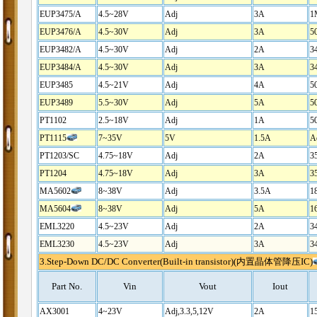
EUP3475/A
4.5~28V
Adj
3A
1
EUP3476/A
4.5~30V
Adj
3A
5
EUP3482/A
4.5~30V
Adj
2A
3
EUP3484/A
4.5~30V
Adj
3A
3
EUP3485
4.5~21V
Adj
4A
5
EUP3489
5.5~30V
Adj
5A
5
PT1102
2.5~18V
Adj
1A
5
PT1115
7~35V
5V
1.5A
A
PT1203/SC
4.75~18V
Adj
2A
3
PT1204
4.75~18V
Adj
3A
3
MA5602
8~38V
Adj
3.5A
1
MA5604
8~38V
Adj
5A
1
EML3220
4.5~23V
Adj
2A
3
EML3230
4.5~23V
Adj
3A
3
3.
Step-Down DC/DC Converter(Built-in transistor)(内置晶体管降压IC)
Part No.
Vin
Vout
Iout
AX3001
4~23V
Adj,3.3,5,12V
2A
1