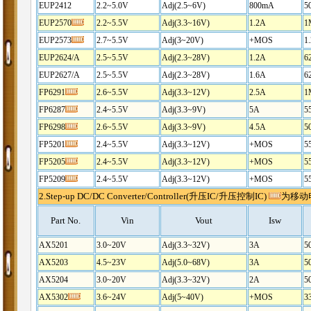
EUP2412
2.2~5.0V
Adj(2.5~6V)
800mA
5
EUP2570
2.2~5.5V
Adj(3.3~16V)
1.2A
1
EUP2573
2.7~5.5V
Adj(3~20V)
+MOS
1
EUP2624
/A
2.5~5.5V
Adj(2.3~28V)
1.2A
6
EUP2627
/A
2.5~5.5V
Adj(2.3~28V)
1.6A
6
FP6291
2.6~5.5V
Adj(3.3~12V)
2.5A
1
FP6287
2.4~5.5V
Adj(3.3~9V)
5A
5
FP6298
2.6~5.5V
Adj(3.3~9V)
4.5A
5
FP5201
2.4~5.5V
Adj(3.3~12V)
+MOS
5
FP5205
2.4~5.5V
Adj(3.3~12V)
+MOS
5
FP5209
2.4~5.5V
Adj(3.3~12V)
+MOS
5
2.Step-up DC/DC Converter/Controller(升压IC/升压控制IC)
为移动
Part No.
Vin
Vout
Isw
AX5201
3.0~20V
Adj(3.3~32V)
3A
5
AX5203
4.5~23V
Adj(5.0~68V)
3A
5
AX5204
3.0~20V
Adj(3.3~32V)
2A
5
AX5302
3.6~24V
Adj(5~40V)
+MOS
3