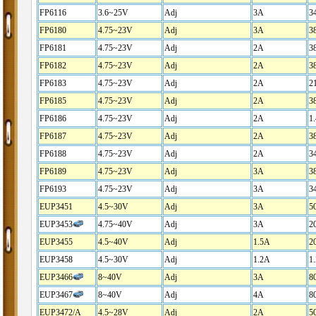
FP6116
3.6~25V
Adj
3A
3
FP6180
4.75~23V
Adj
3A
3
FP6181
4.75~23V
Adj
2A
3
FP6182
4.75~23V
Adj
2A
3
FP6183
4.75~23V
Adj
2A
2
FP6185
4.75~23V
Adj
2A
3
FP6186
4.75~23V
Adj
2A
1
FP6187
4.75~23V
Adj
2A
3
FP6188
4.75~23V
Adj
2A
3
FP6189
4.75~23V
Adj
3A
3
FP6193
4.75~23V
Adj
3A
3
EUP3451
4.5~30V
Adj
3A
5
EUP3453
4.75~40V
Adj
3A
2
EUP3455
4.5~40V
Adj
1.5A
2
EUP3458
4.5~30V
Adj
1.2A
1
EUP3466
8~40V
Adj
3A
8
EUP3467
8~40V
Adj
4A
8
EUP3472/A
4.5~28V
Adj
2A
5