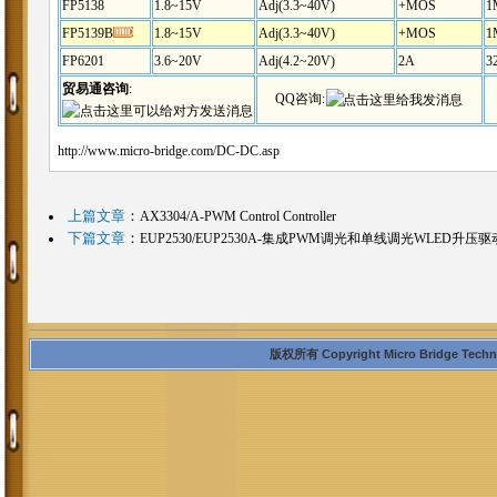
FP5138
1.8~15V
Adj(3.3~40V)
+MOS
1
FP5139B
1.8~15V
Adj(3.3~40V)
+MOS
1
FP6201
3.6~20V
Adj(4.2~20V)
2A
3
贸易通咨询
:
QQ咨询:
http://www.micro-bridge.com/DC-DC.asp
上篇文章
：
AX3304/A-PWM Control Controller
下篇文章
：
EUP2530/EUP2530A-集成PWM调光和单线调光WLED升压驱
版权所有 Copyright Micro Bridge Technolo