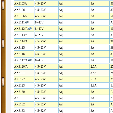
AX3103A
4.5~23V
Adj
3A
5
AX3106
4.5~23V
Adj
2A
3
AX3106A
4.5~23V
Adj
2A
5
AX3111
8~
40V
Adj
3A
A
AX3112/A
8~40V
Adj
3A
1
AX3113/A
4~23V
Adj
2A
3
AX3114/A
4.5~23V
Adj
2A
3
AX3115
4.5~23V
Adj
3A
3
AX3116
4.5~23V
Adj
5A
3
AX3117/A
8~40V
Adj
3A
1
AX3120/A
4.5~23V
Adj
2.5A
2
AX3121
4.5~23V
Adj
3.5A
2
AX3122
4.5~23V
Adj
5.0A
2
AX3123
4.5~23V
Adj
1.8A
1
AX3130
4.5~
23
V
Adj
2A
A
AX3131
4.5~
23
V
Adj
3A
A
AX3132
4.5~32V
Adj
2A
A
AX3133
4.5~32V
Adj
3A
A