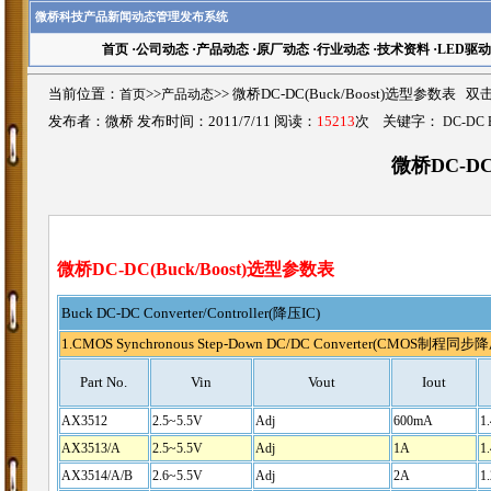
微桥科技产品新闻动态管理发布系统
首页
·
公司动态
·
产品动态
·
原厂动态
·
行业动态
·
技术资料
·
LED驱
当前位置：
首页
>>
产品动态
>>
微桥DC-DC(Buck/Boost)选型参数表 
发布者：微桥 发布时间：2011/7/11 阅读：
15213
次 关键字：
DC-DC B
微桥DC-DC
微桥DC-DC(Buck/Boost)选型参数表
Buck DC-DC Converter/Controller(降压IC)
1.CMOS
Synchronous
Step-Down DC/DC Converter(CMOS制程同步降
Part No.
Vin
Vout
Iout
AX3512
2.5~5.5V
Adj
600mA
1
AX3513/A
2.5~5.5V
Adj
1A
1
AX3514/A/B
2.6~5.5V
Adj
2A
1