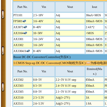
Part No.
Vin
Vout
Iout
PT1101
2.5~18V
Adj
30mA+MOS
5
FP5001
3.6~40V
Adj
100mA+MOS
5
AX3071
8~40V
Adj
2.4A*2
1
AX3164
10~58V
Adj
+MOS
2
AX3301
3.6~24V
Adj
100mA+MOS
3
AX3302
3.6~24V
Adj
100mA+MOS
3
AX3304/A
8~40V
Adj
100mA+MOS
1
Boost DC-DC Converter/Controller(升压IC)
1.CMOS Step-up DC/DC Converter(CMOS制程升压IC)
为移动电源用
Ilimited(Ma
Part No.
Vin
Vout
x.)
AX5502
0.8~5V
2.2~5V 0.1V step
850mA
P
AX5503
0.5~5V
2.4~5V 0.1V step
850mA
P
AX5505
0.8~5V
2.1~5V 0.1V step
850mA
P
AX5510
2.5~5.5V
Adj(3~27V)
3A
6
AX5511
2.6~5.5V
Adj(3~27V)
1.9A
1